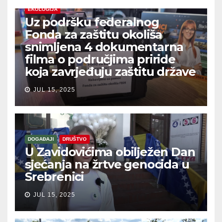
EKOLOGIJA
Uz podršku federalnog
Fonda za zaštitu okoliša
snimljena 4 dokumentarna
filma o područjima priride
koja zavrjeđuju zaštitu države
JUL 15, 2025
DOGAĐAJI
DRUŠTVO
U Zavidovićima obilježen Dan
sjećanja na žrtve genocida u
Srebrenici
JUL 15, 2025