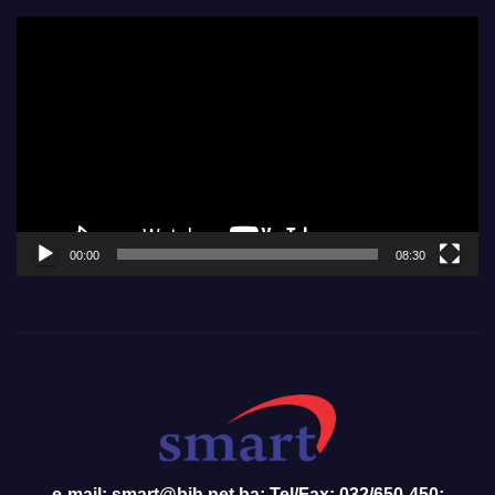
Video
Player
00:00
08:30
e-mail: smart@bih.net.ba; Tel/Fax: 032/650-450;