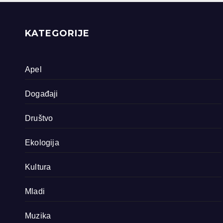
priride koja
zavrjeđuju zaštitu
države
KATEGORIJE
Apel
Događaji
Društvo
Ekologija
Kultura
Mladi
Muzika