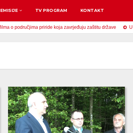
EMISIJE
TV PROGRAM
KONTAKT
dručjima priride koja zavrjeđuju zaštitu države
U Zavidov