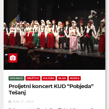
DOGAĐAJI
DRUŠTVO
KULTURA
MLADI
MUZIKA
Proljetni koncert KUD “Pobjeda”
Tešanj
JUN 17, 2023