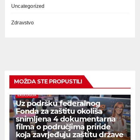
Uncategorized
Zdravstvo
MOŽDA STE PROPUSTILI
EKOLOGIJA
Uz podršku federalnog
Fonda za zaštitu okoliša
snimljena 4 dokumentarna
filma o područjima priride
koja zavrjeđuju zaštitu države