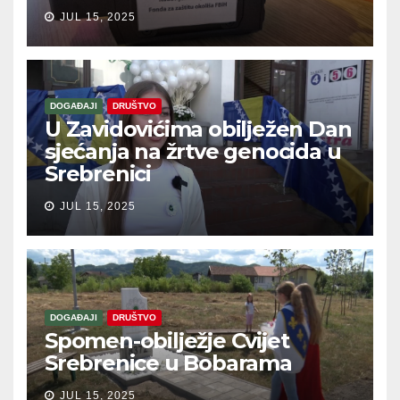
JUL 15, 2025
DOGAĐAJI
DRUŠTVO
U Zavidovićima obilježen Dan
sjećanja na žrtve genocida u
Srebrenici
JUL 15, 2025
DOGAĐAJI
DRUŠTVO
Spomen-obilježje Cvijet
Srebrenice u Bobarama
JUL 15, 2025