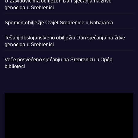
U Zavidovićima obilježen Dan sjećanja na žrtve
genocida u Srebrenici
Spomen-obilježje Cvijet Srebrenice u Bobarama
Tešanj dostojanstveno obilježio Dan sjećanja na žrtve
genocida u Srebrenici
Veče posvećeno sjećanju na Srebrenicu u Općoj
biblioteci
Video
Player