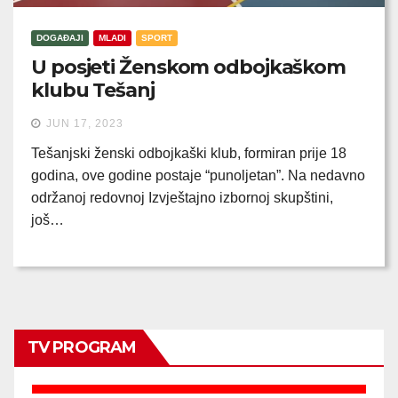
DOGAĐAJI
MLADI
SPORT
U posjeti Ženskom odbojkaškom
klubu Tešanj
JUN 17, 2023
Tešanjski ženski odbojkaški klub, formiran prije 18
godina, ove godine postaje “punoljetan”. Na nedavno
održanoj redovnoj Izvještajno izbornoj skupštini,
još…
TV PROGRAM