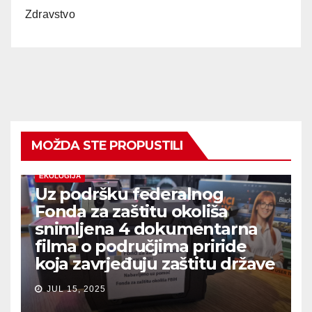
Zdravstvo
MOŽDA STE PROPUSTILI
EKOLOGIJA
Uz podršku federalnog
Fonda za zaštitu okoliša
snimljena 4 dokumentarna
filma o područjima priride
koja zavrjeđuju zaštitu države
JUL 15, 2025