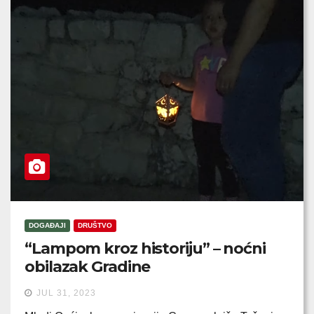
DOGAĐAJI
DRUŠTVO
“Lampom kroz historiju” – noćni
obilazak Gradine
JUL 31, 2023