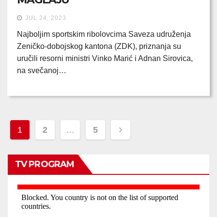
JUL 24, 2023
Najboljim sportskim ribolovcima Saveza udruženja
Zeničko-dobojskog kantona (ZDK), priznanja su
uručili resorni ministri Vinko Marić i Adnan Sirovica,
na svečanoj…
Posts
1
2
…
5
pagination
TV PROGRAM