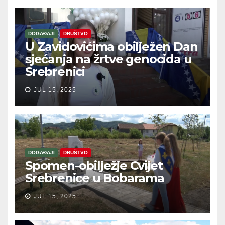
DOGAĐAJI
DRUŠTVO
U Zavidovićima obilježen Dan
sjećanja na žrtve genocida u
Srebrenici
JUL 15, 2025
DOGAĐAJI
DRUŠTVO
Spomen-obilježje Cvijet
Srebrenice u Bobarama
JUL 15, 2025