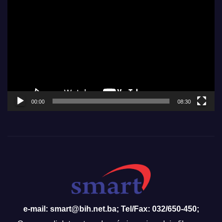
Video
Player
00:00
08:30
e-mail: smart@bih.net.ba; Tel/Fax: 032/650-450;