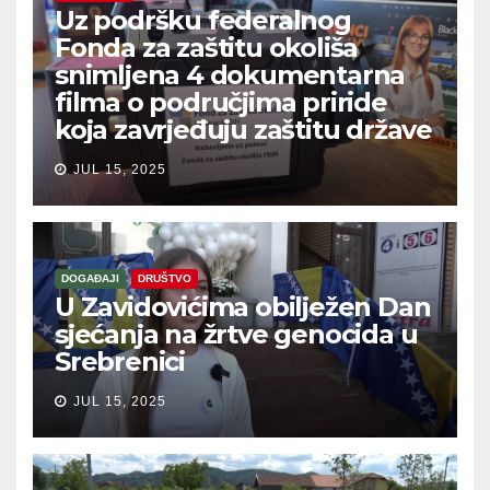
Uz podršku federalnog
Fonda za zaštitu okoliša
snimljena 4 dokumentarna
filma o područjima priride
koja zavrjeđuju zaštitu države
JUL 15, 2025
DOGAĐAJI
DRUŠTVO
U Zavidovićima obilježen Dan
sjećanja na žrtve genocida u
Srebrenici
JUL 15, 2025