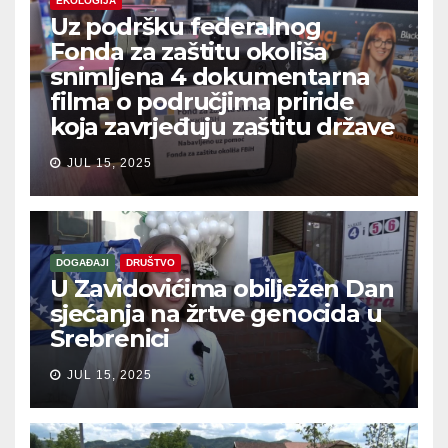
EKOLOGIJA
Uz podršku federalnog
Fonda za zaštitu okoliša
snimljena 4 dokumentarna
filma o područjima priride
koja zavrjeđuju zaštitu države
JUL 15, 2025
DOGAĐAJI
DRUŠTVO
U Zavidovićima obilježen Dan
sjećanja na žrtve genocida u
Srebrenici
JUL 15, 2025