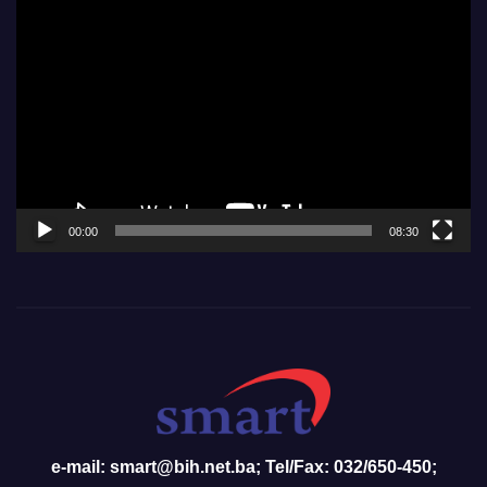
Video
Player
00:00
08:30
e-mail: smart@bih.net.ba; Tel/Fax: 032/650-450;