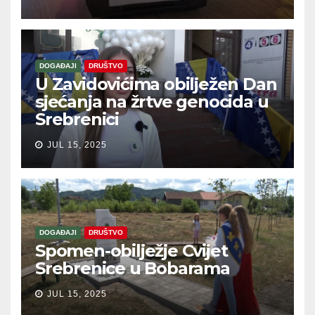
DOGAĐAJI
DRUŠTVO
U Zavidovićima obilježen Dan
sjećanja na žrtve genocida u
Srebrenici
JUL 15, 2025
DOGAĐAJI
DRUŠTVO
Spomen-obilježje Cvijet
Srebrenice u Bobarama
JUL 15, 2025