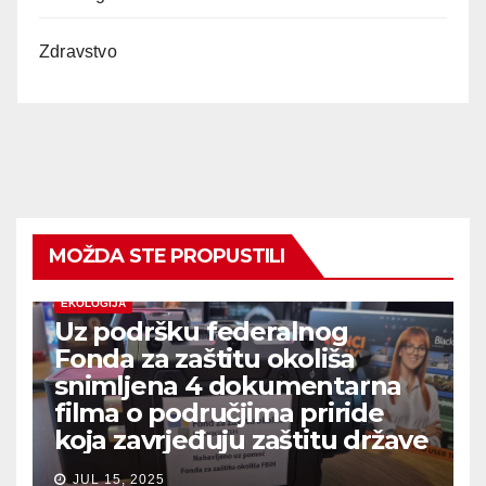
Zdravstvo
MOŽDA STE PROPUSTILI
EKOLOGIJA
Uz podršku federalnog
Fonda za zaštitu okoliša
snimljena 4 dokumentarna
filma o područjima priride
koja zavrjeđuju zaštitu države
JUL 15, 2025