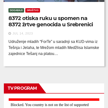
DOGAĐAJI
DRUŠTVO
8372 otiska ruku u spomen na
8372 žrtve genocida u Srebrenici
JUL 14, 2023
Udruženje mladih “ForTe” u saradnji sa KUD-vima iz
Tešnja i Jelaha, te Mrežom mladih Medžlisa Islamske
zajednice Tešanj na platou…
TV PROGRAM