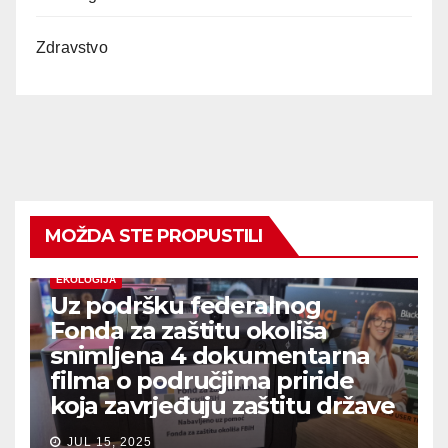
Zdravstvo
MOŽDA STE PROPUSTILI
EKOLOGIJA
Uz podršku federalnog
Fonda za zaštitu okoliša
snimljena 4 dokumentarna
filma o područjima priride
koja zavrjeđuju zaštitu države
JUL 15, 2025