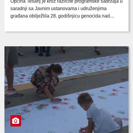
Općina Tešanj je kroz različite programske sadržaja u
saradnji sa Javnim ustanovama i udruženjima
građana obilježlila 28. godišnjicu genocida nad…