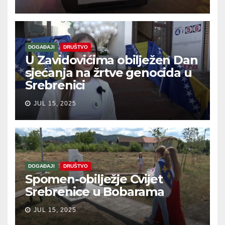
DOGAĐAJI
DRUŠTVO
U Zavidovićima obilježen Dan
sjećanja na žrtve genocida u
Srebrenici
JUL 15, 2025
DOGAĐAJI
DRUŠTVO
Spomen-obilježje Cvijet
Srebrenice u Bobarama
JUL 15, 2025