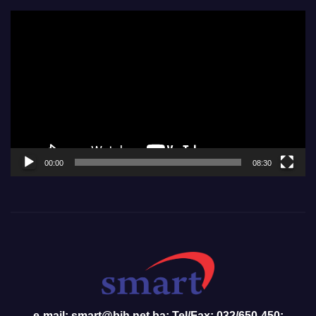
Video
Player
00:00
08:30
e-mail: smart@bih.net.ba; Tel/Fax: 032/650-450;