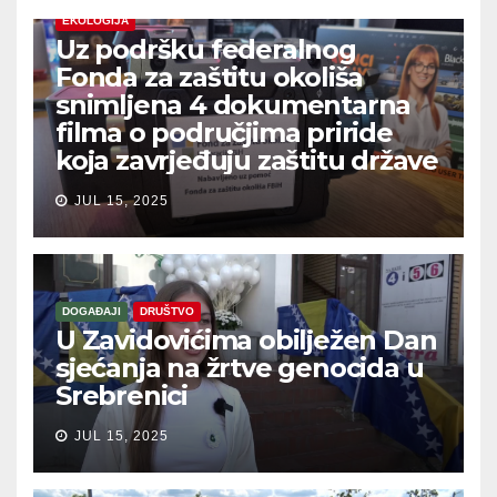
EKOLOGIJA
Uz podršku federalnog
Fonda za zaštitu okoliša
snimljena 4 dokumentarna
filma o područjima priride
koja zavrjeđuju zaštitu države
JUL 15, 2025
DOGAĐAJI
DRUŠTVO
U Zavidovićima obilježen Dan
sjećanja na žrtve genocida u
Srebrenici
JUL 15, 2025