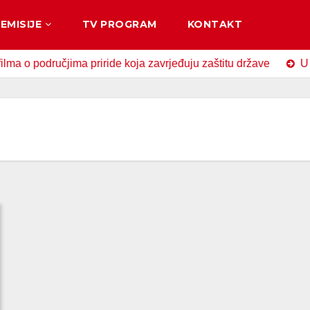
EMISIJE
TV PROGRAM
KONTAKT
odručjima priride koja zavrjeđuju zaštitu države
U Zavido