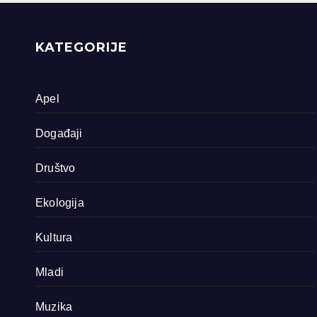
priride koja
zavrjeđuju zaštitu
države
KATEGORIJE
Apel
Događaji
Društvo
Ekologija
Kultura
Mladi
Muzika