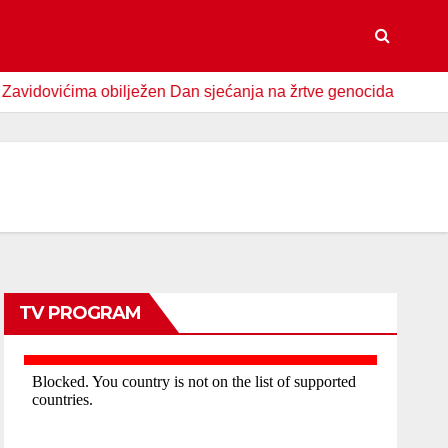
vićima obilježen Dan sjećanja na žrtve genocida u Srebrenici
TV PROGRAM