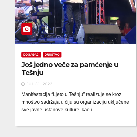
DOGAĐAJI
DRUŠTVO
Još jedno veče za pamćenje u
Tešnju
JUL 31, 2023
Manifestacija “Ljeto u Tešnju” realizuje se kroz
mnoštvo sadržaja u čiju su organizaciju uključene
sve javne ustanove kulture, kao i…