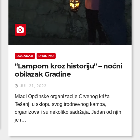
DOGAĐAJI
DRUŠTVO
“Lampom kroz historiju” – noćni
obilazak Gradine
JUL 31, 2023
Mladi Općinske organizacije Crvenog križa
Tešanj, u sklopu svog trodnevnog kampa,
organizovali su nekoliko sadržaja. Jedan od njih
je i…