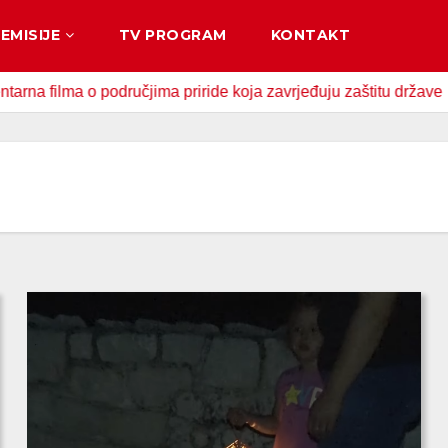
EMISIJE
TV PROGRAM
KONTAKT
ma o područjima priride koja zavrjeđuju zaštitu države
U 