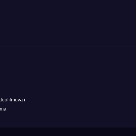
deofilmova i
rama