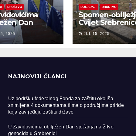
JI
DRUŠTVO
DOGAĐAJI
DRUŠTVO
vidovićima
Spomen-obiljež
ježen Dan
Cvijet Srebrenic
anja na žrtve
Bobarama
15, 2025
JUL 15, 2025
ocida u
renici
NAJNOVIJI ČLANCI
Uz podršku federalnog Fonda za zaštitu okoliša
snimljena 4 dokumentarna filma o područjima priride
koja zavrjeđuju zaštitu države
U Zavidovićima obilježen Dan sjećanja na žrtve
genocida u Srebrenici