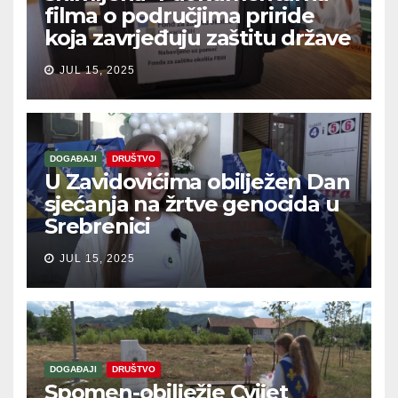
filma o područjima priride
koja zavrjeđuju zaštitu države
JUL 15, 2025
DOGAĐAJI
DRUŠTVO
U Zavidovićima obilježen Dan
sjećanja na žrtve genocida u
Srebrenici
JUL 15, 2025
DOGAĐAJI
DRUŠTVO
Spomen-obilježje Cvijet