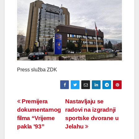
Press služba ZDK
Navigacija
Premijera
Nastavljaju se
dokumentarnog
radovi na izgradnji
članaka
filma “Vrijeme
sportske dvorane u
pakla '93”
Jelahu