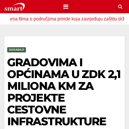
Skip
to
ma o područjima priride koja zavrjeđuju zaštitu države
U 
content
DOGAĐAJI
GRADOVIMA I
OPĆINAMA U ZDK 2,1
MILIONA KM ZA
PROJEKTE
CESTOVNE
INFRASTRUKTURE