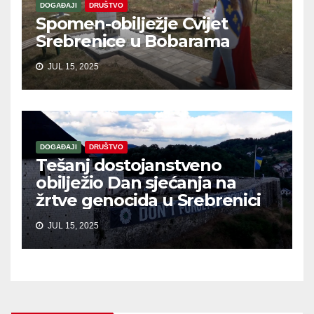
DOGAĐAJI
DRUŠTVO
Spomen-obilježje Cvijet
Srebrenice u Bobarama
JUL 15, 2025
DOGAĐAJI
DRUŠTVO
Tešanj dostojanstveno
obilježio Dan sjećanja na
žrtve genocida u Srebrenici
JUL 15, 2025