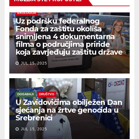
EKOLOGIJA
Uz podršku federalnog
Fonda za zaštitu okoliša
snimljena 4 dokumentarna
filma o područjima priride
koja zavrjeđuju zaštitu države
JUL 15, 2025
DOGAĐAJI
DRUŠTVO
U Zavidovićima obilježen Dan
sjećanja na žrtve genocida u
Srebrenici
JUL 15, 2025