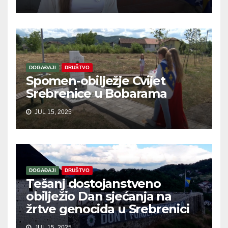
DOGAĐAJI
DRUŠTVO
Spomen-obilježje Cvijet
Srebrenice u Bobarama
JUL 15, 2025
DOGAĐAJI
DRUŠTVO
Tešanj dostojanstveno
obilježio Dan sjećanja na
žrtve genocida u Srebrenici
JUL 15, 2025