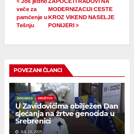
Navigacija
Još jedno
ZAPOČETI RADOVI NA
veče za
MODERNIZACIJI CESTE
članaka
pamćenje u
KROZ VIKEND NASELJE
Tešnju
PONIJERI
POVEZANI ČLANCI
DOGAĐAJI
DRUŠTVO
U Zavidovićima obilježen Dan
sjećanja na žrtve genocida u
Srebrenici
JUL 15, 2025