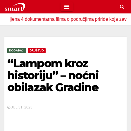
Skip
to
 4 dokumentarna filma o područjima priride koja zavrjeđuju zaš
content
DOGAĐAJI
DRUŠTVO
“Lampom kroz
historiju” – noćni
obilazak Gradine
JUL 31, 2023