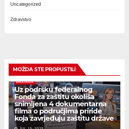
Uncategorized
Zdravstvo
MOŽDA STE PROPUSTILI
EKOLOGIJA
Uz podršku federalnog
Fonda za zaštitu okoliša
snimljena 4 dokumentarna
filma o područjima priride
koja zavrjeđuju zaštitu države
JUL 15, 2025