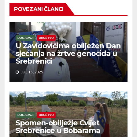
POVEZANI ČLANCI
DOGAĐAJI
DRUŠTVO
U Zavidovićima obilježen Dan
sjećanja na žrtve genocida u
Srebrenici
JUL 15, 2025
DOGAĐAJI
DRUŠTVO
Spomen-obilježje Cvijet
Srebrenice u Bobarama