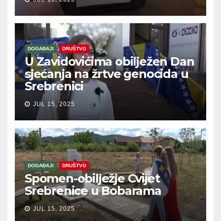
DOGAĐAJI
DRUŠTVO
U Zavidovićima obilježen Dan
sjećanja na žrtve genocida u
Srebrenici
JUL 15, 2025
DOGAĐAJI
DRUŠTVO
Spomen-obilježje Cvijet
Srebrenice u Bobarama
JUL 15, 2025