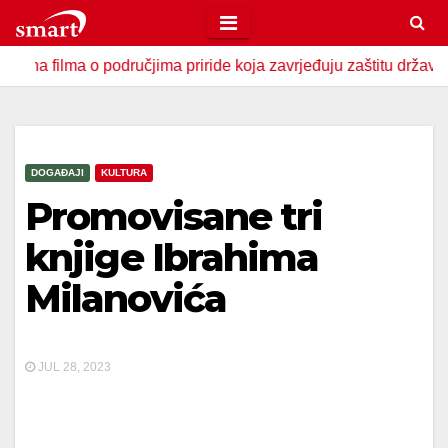
Skip
to
ma o područjima priride koja zavrjeđuju zaštitu države
U Z
content
DOGAĐAJI
KULTURA
Promovisane tri
knjige Ibrahima
Milanovića
JUL 28, 2023