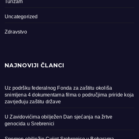
Turizam
Uncategorized
Zdravstvo
NAJNOVIJI ČLANCI
Uz podršku federalnog Fonda za zaštitu okoliša
snimljena 4 dokumentarna filma o područjima priride koja
zavrjeđuju zaštitu države
U Zavidovićima obilježen Dan sjećanja na žrtve
genocida u Srebrenici
Spomen-obilježje Cvijet Srebrenice u Bobarama