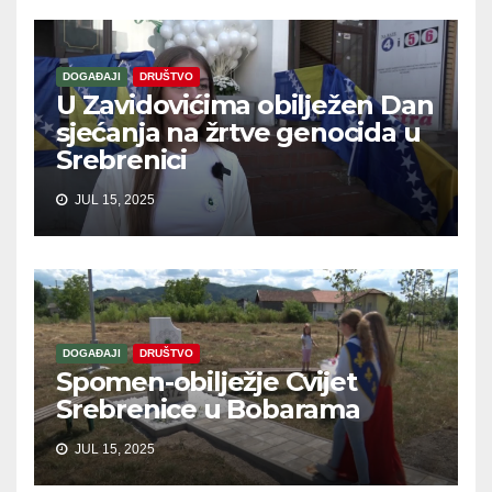
DOGAĐAJI
DRUŠTVO
U Zavidovićima obilježen Dan
sjećanja na žrtve genocida u
Srebrenici
JUL 15, 2025
DOGAĐAJI
DRUŠTVO
Spomen-obilježje Cvijet
Srebrenice u Bobarama
JUL 15, 2025