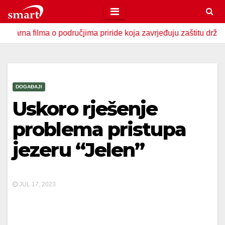
Skip
to
ilma o područjima priride koja zavrjeđuju zaštitu države
U
content
DOGAĐAJI
Uskoro rješenje
problema pristupa
jezeru “Jelen”
JUL 17, 2023