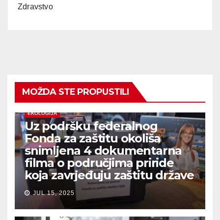
Zdravstvo
MOŽDA STE PROPUSTILI
EKOLOGIJA
Uz podršku federalnog
Fonda za zaštitu okoliša
snimljena 4 dokumentarna
filma o područjima priride
koja zavrjeđuju zaštitu države
JUL 15, 2025