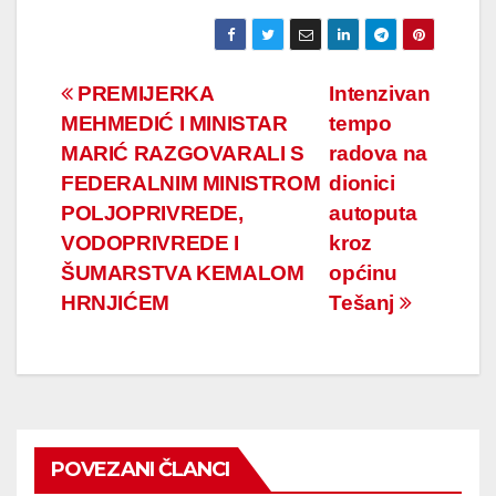
Navigacija
PREMIJERKA
Intenzivan
MEHMEDIĆ I MINISTAR
tempo
članaka
MARIĆ RAZGOVARALI S
radova na
FEDERALNIM MINISTROM
dionici
POLJOPRIVREDE,
autoputa
VODOPRIVREDE I
kroz
ŠUMARSTVA KEMALOM
općinu
HRNJIĆEM
Tešanj
POVEZANI ČLANCI