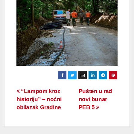
Navigacija
“Lampom kroz
Pušten u rad
historiju” – noćni
novi bunar
članaka
obilazak Gradine
PEB 5