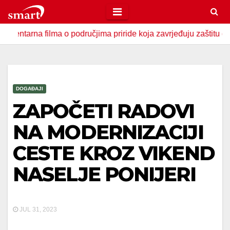
Skip
to
 filma o područjima priride koja zavrjeđuju zaštitu države
content
DOGAĐAJI
ZAPOČETI RADOVI
NA MODERNIZACIJI
CESTE KROZ VIKEND
NASELJE PONIJERI
JUL 31, 2023