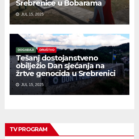
Srebrenice u Bobarama
JUL 15, 2025
DOGAĐAJI
DRUŠTVO
Tešanj dostojanstveno
obilježio Dan sjećanja na
žrtve genocida u Srebrenici
JUL 15, 2025
TV PROGRAM