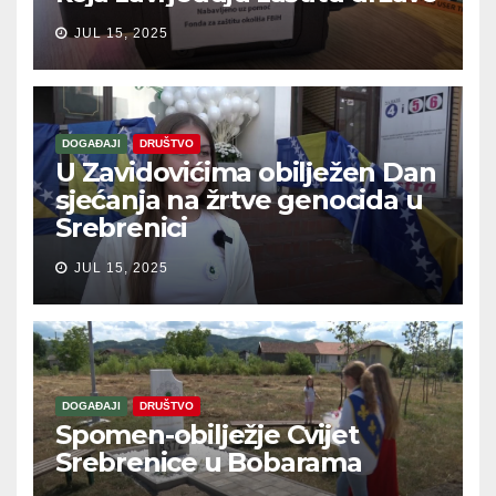
JUL 15, 2025
DOGAĐAJI
DRUŠTVO
U Zavidovićima obilježen Dan
sjećanja na žrtve genocida u
Srebrenici
JUL 15, 2025
DOGAĐAJI
DRUŠTVO
Spomen-obilježje Cvijet
Srebrenice u Bobarama