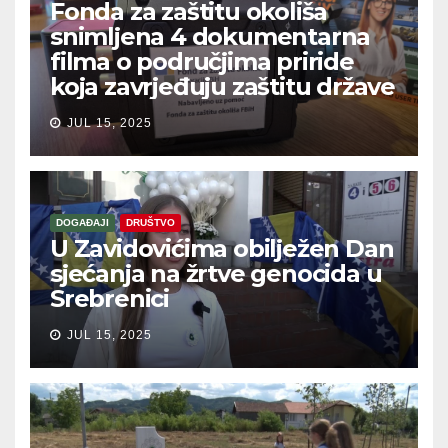
Fonda za zaštitu okoliša
snimljena 4 dokumentarna
filma o područjima priride
koja zavrjeđuju zaštitu države
JUL 15, 2025
DOGAĐAJI
DRUŠTVO
U Zavidovićima obilježen Dan
sjećanja na žrtve genocida u
Srebrenici
JUL 15, 2025