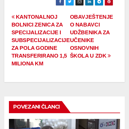
Navigacija
KANTONALNOJ
OBAVJEŠTENJE
BOLNICI ZENICA ZA
O NABAVCI
članaka
SPECIJALIZACIJE I
UDŽBENIKA ZA
SUBSPECIJALIZACIJE
UČENIKE
ZA POLA GODINE
OSNOVNIH
TRANSFERIRANO 1,5
ŠKOLA U ZDK
MILIONA KM
POVEZANI ČLANCI