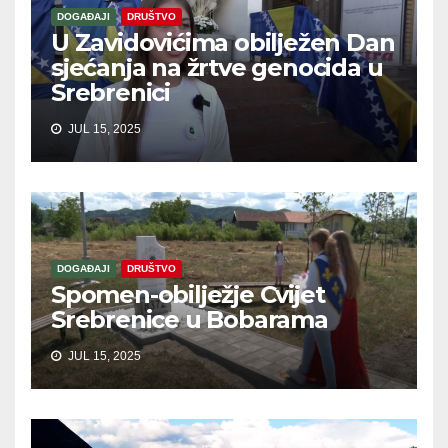
DOGAĐAJI
DRUŠTVO
U Zavidovićima obilježen Dan
sjećanja na žrtve genocida u
Srebrenici
JUL 15, 2025
DOGAĐAJI
DRUŠTVO
Spomen-obilježje Cvijet
Srebrenice u Bobarama
JUL 15, 2025