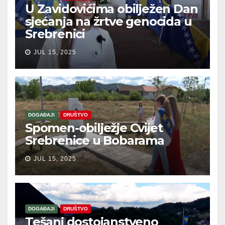
U Zavidovićima obilježen Dan
sjećanja na žrtve genocida u
Srebrenici
JUL 15, 2025
DOGAĐAJI
DRUŠTVO
Spomen-obilježje Cvijet
Srebrenice u Bobarama
JUL 15, 2025
DOGAĐAJI
DRUŠTVO
Tešanj dostojanstveno