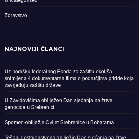
Uncategorized
Zdravstvo
NAJNOVIJI ČLANCI
Uz podršku federalnog Fonda za zaštitu okoliša
snimljena 4 dokumentarna filma o područjima priride koja
zavrjeđuju zaštitu države
U Zavidovićima obilježen Dan sjećanja na žrtve
genocida u Srebrenici
Spomen-obilježje Cvijet Srebrenice u Bobarama
Tešanj dostojanstveno obilježio Dan sjećanja na žrtve