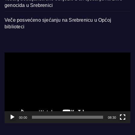
genocida u Srebrenici
Veče posvećeno sjećanju na Srebrenicu u Općoj
biblioteci
Video
Player
00:00
08:30