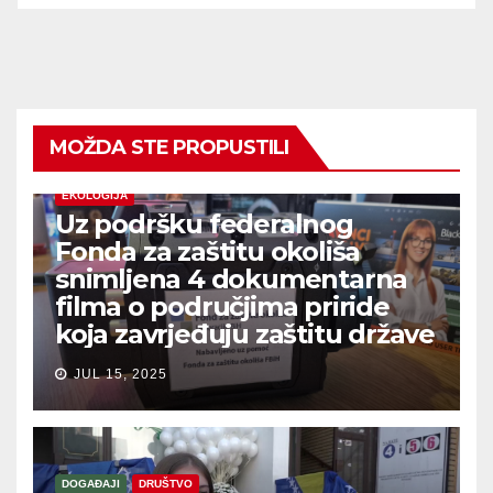
MOŽDA STE PROPUSTILI
EKOLOGIJA
Uz podršku federalnog
Fonda za zaštitu okoliša
snimljena 4 dokumentarna
filma o područjima priride
koja zavrjeđuju zaštitu države
JUL 15, 2025
DOGAĐAJI
DRUŠTVO