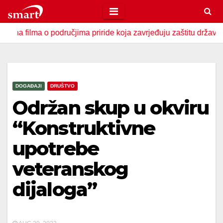
Skip
to
ma o područjima priride koja zavrjeđuju zaštitu države
U Z
content
DOGAĐAJI
DRUŠTVO
Održan skup u okviru
“Konstruktivne
upotrebe
veteranskog
dijaloga”