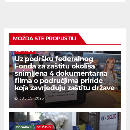
MOŽDA STE PROPUSTILI
EKOLOGIJA
Uz podršku federalnog
Fonda za zaštitu okoliša
snimljena 4 dokumentarna
filma o područjima priride
koja zavrjeđuju zaštitu države
JUL 15, 2025
DOGAĐAJI
DRUŠTVO