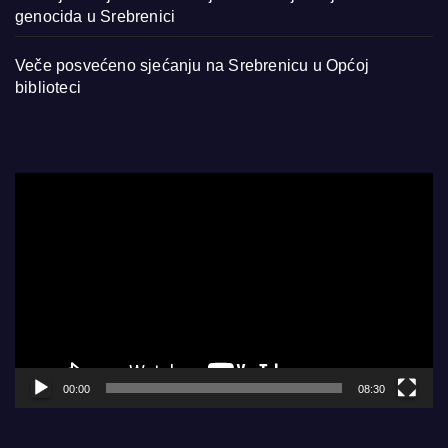
genocida u Srebrenici
Veče posvećeno sjećanju na Srebrenicu u Općoj
biblioteci
Video
Player
00:00
08:30