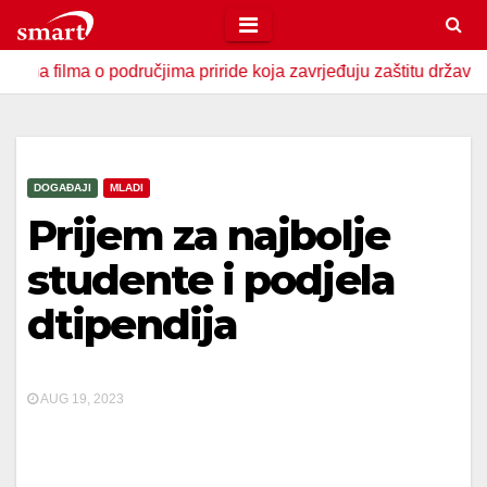
Skip
to
a o područjima priride koja zavrjeđuju zaštitu države
U Z
content
DOGAĐAJI
MLADI
Prijem za najbolje
studente i podjela
dtipendija
AUG 19, 2023