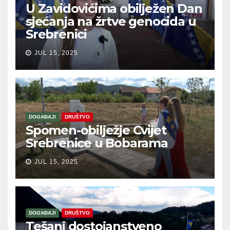
U Zavidovićima obilježen Dan
sjećanja na žrtve genocida u
Srebrenici
JUL 15, 2025
DOGAĐAJI
DRUŠTVO
Spomen-obilježje Cvijet
Srebrenice u Bobarama
JUL 15, 2025
DOGAĐAJI
DRUŠTVO
Tešanj dostojanstveno