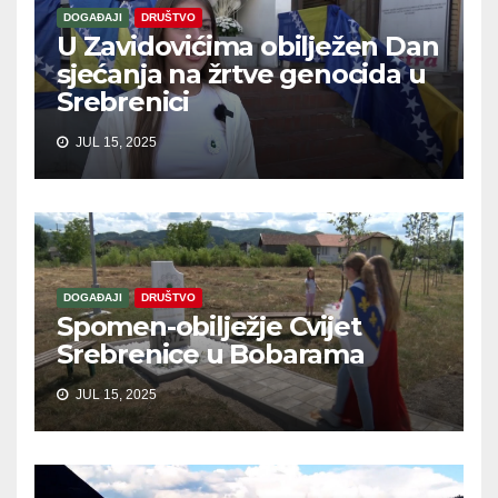
DOGAĐAJI
DRUŠTVO
U Zavidovićima obilježen Dan
sjećanja na žrtve genocida u
Srebrenici
JUL 15, 2025
DOGAĐAJI
DRUŠTVO
Spomen-obilježje Cvijet
Srebrenice u Bobarama
JUL 15, 2025