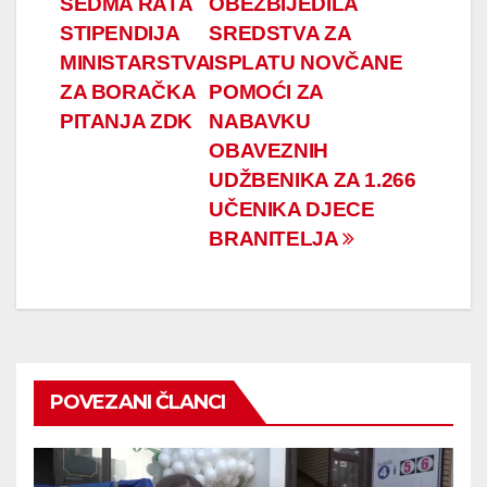
SEDMA RATA
OBEZBIJEDILA
članaka
STIPENDIJA
SREDSTVA ZA
MINISTARSTVA
ISPLATU NOVČANE
ZA BORAČKA
POMOĆI ZA
PITANJA ZDK
NABAVKU
OBAVEZNIH
UDŽBENIKA ZA 1.266
UČENIKA DJECE
BRANITELJA
POVEZANI ČLANCI