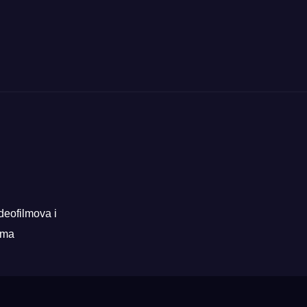
deofilmova i
rama