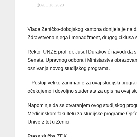
AUG 18, 2023
Vlada Zeničko-dobojskog kantona donijela je na d
Zdravstvena njega i menadžment, drugog ciklusa st
Rektor UNZE prof. dr. Jusuf Duraković navodi da s
Senata, Upravnog odbora i Ministarstva obrazovanja
osnivanja novog studijskog programa.
– Postoji veliko zanimanje za ovaj studijski progra
očekujemo i dovoljno studenata za upis na ovaj st
Napominje da se otvaranjem ovog studijskog progra
Medicinskom fakultetu za studijske programe Opće 
Univerzitet u Zenici.
Press služba ZDK