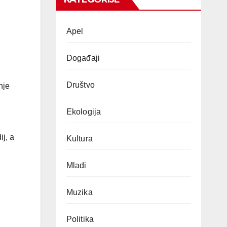
Apel
Događaji
Društvo
nje
Ekologija
ij, a
Kultura
Mladi
Muzika
Politika