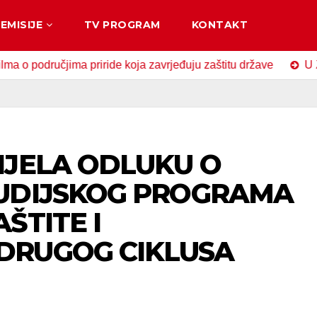
EMISIJE
TV PROGRAM
KONTAKT
čjima priride koja zavrjeđuju zaštitu države
U Zavidovići
IJELA ODLUKU O
UDIJSKOG PROGRAMA
ŠTITE I
DRUGOG CIKLUSA