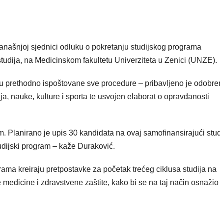
anašnjoj sjednici odluku o pokretanju studijskog programa
udija, na Medicinskom fakultetu Univerziteta u Zenici (UNZE).
u prethodno ispoštovane sve procedure – pribavljeno je odobre
, nauke, kulture i sporta te usvojen elaborat o opravdanosti
m. Planirano je upis 30 kandidata na ovaj samofinansirajući stud
udijski program – kaže Duraković.
ma kreiraju pretpostavke za početak trećeg ciklusa studija na
medicine i zdravstvene zaštite, kako bi se na taj način osnažio