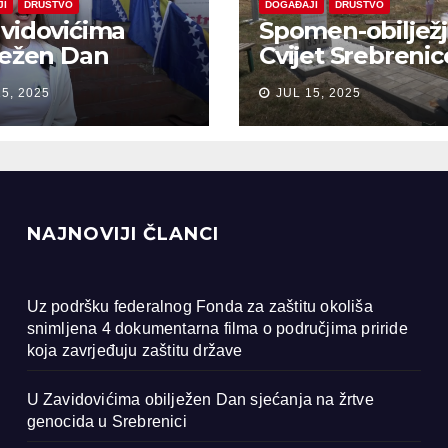
JI
DRUŠTVO
DOGAĐAJI
DRUŠTVO
vidovićima
Spomen-obiljež
ježen Dan
Cvijet Srebrenic
anja na žrtve
Bobarama
15, 2025
JUL 15, 2025
ocida u
renici
NAJNOVIJI ČLANCI
Uz podršku federalnog Fonda za zaštitu okoliša
snimljena 4 dokumentarna filma o područjima priride
koja zavrjeđuju zaštitu države
U Zavidovićima obilježen Dan sjećanja na žrtve
genocida u Srebrenici