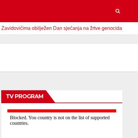
vićima obilježen Dan sjećanja na žrtve genocida u Srebrenici
TV PROGRAM