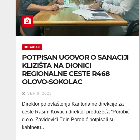
DOGAĐAJI
POTPISAN UGOVOR O SANACIJI
KLIZIŠTA NA DIONICI
REGIONALNE CESTE R468
OLOVO-SOKOLAC
SEP 8, 2023
Direktor po ovlaštenju Kantonalne direkcije za
ceste Rasim Kovač i direktor preduzeća “Porobić”
d.o.o. Zavidovići Edin Porobić potpisali su
kabinetu…