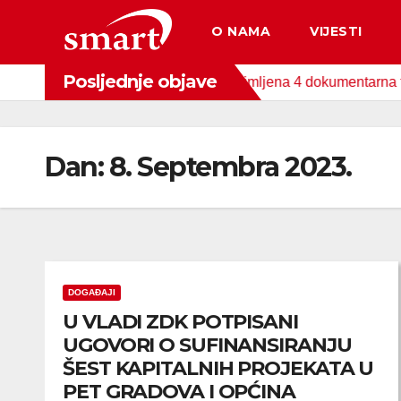
Skip
O NAMA
VIJESTI
to
content
Posljednje objave
og Fonda za zaštitu okoliša snimljena 4 dokumentarna filma o p
Dan:
8. Septembra 2023.
DOGAĐAJI
U VLADI ZDK POTPISANI
UGOVORI O SUFINANSIRANJU
ŠEST KAPITALNIH PROJEKATA U
PET GRADOVA I OPĆINA