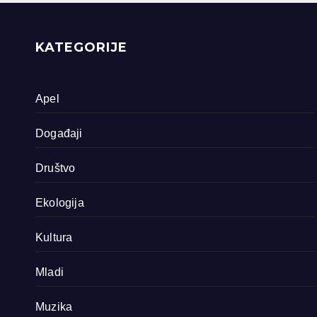
priride koja
zavrjeđuju zaštitu
države
KATEGORIJE
Apel
Događaji
Društvo
Ekologija
Kultura
Mladi
Muzika