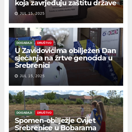
koja zavrjeđuju zaštitu države
JUL 15, 2025
DOGAĐAJI
DRUŠTVO
U Zavidovićima obilježen Dan
sjećanja na žrtve genocida u
Srebrenici
JUL 15, 2025
DOGAĐAJI
DRUŠTVO
Spomen-obilježje Cvijet
Srebrenice u Bobarama