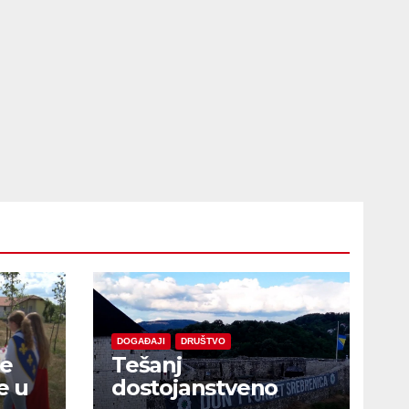
DOGAĐAJI
DRUŠTVO
je
Tešanj
e u
dostojanstveno