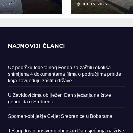
anja na žrtve
Bobarama
15, 2025
JUL 15, 2025
ocida u
renici
NAJNOVIJI ČLANCI
Uz podršku federalnog Fonda za zaštitu okoliša
snimljena 4 dokumentarna filma o područjima priride
koja zavrjeđuju zaštitu države
U Zavidovićima obilježen Dan sjećanja na žrtve
genocida u Srebrenici
Spomen-obilježje Cvijet Srebrenice u Bobarama
Tešanj dostojanstveno obilježio Dan sjećanja na žrtve