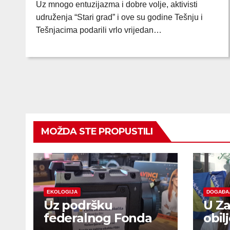
Uz mnogo entuzijazma i dobre volje, aktivisti
udruženja “Stari grad” i ove su godine Tešnju i
Tešnjacima podarili vrlo vrijedan…
MOŽDA STE PROPUSTILI
EKOLOGIJA
DOGAĐA
Uz podršku
U Za
federalnog Fonda
obil