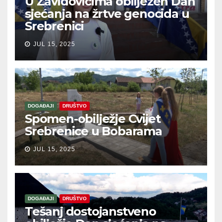
U Zavidovićima obilježen Dan
sjećanja na žrtve genocida u
Srebrenici
JUL 15, 2025
DOGAĐAJI
DRUŠTVO
Spomen-obilježje Cvijet
Srebrenice u Bobarama
JUL 15, 2025
DOGAĐAJI
DRUŠTVO
Tešanj dostojanstveno