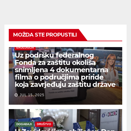
MOŽDA STE PROPUSTILI
EKOLOGIJA
Uz podršku federalnog
Fonda za zaštitu okoliša
snimljena 4 dokumentarna
filma o područjima priride
koja zavrjeđuju zaštitu države
JUL 15, 2025
DOGAĐAJI
DRUŠTVO