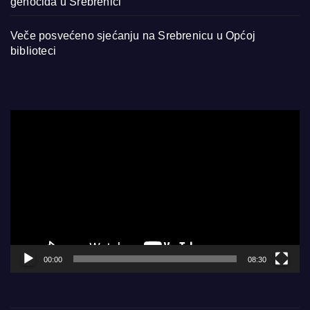
genocida u Srebrenici
Veče posvećeno sjećanju na Srebrenicu u Općoj
biblioteci
Video
Player
00:00
08:30