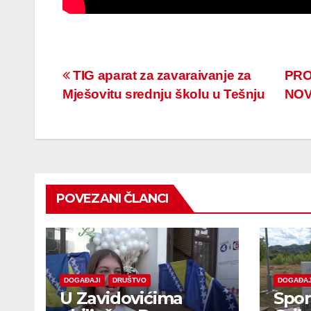
Navigacija
TIG aparat za zavaraivanje za
PRO
Mješovitu srednju školu u Tešnju
NOV
članaka
POVEZANI ČLANCI
DOGAĐAJI
DRUŠTVO
DOGAĐAJ
U Zavidovićima
Spom