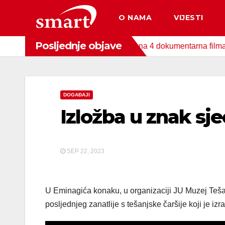
Skip
O NAMA
VIJESTI
to
content
Posljednje objave
nda za zaštitu okoliša snimljena 4 dokumentarna filma o područ
DOGAĐAJI
Izložba u znak sj
SEP 22, 2023
U Eminagića konaku, u organizaciji JU Muzej Tešan
posljednjeg zanatlije s tešanjske čaršije koji je iz