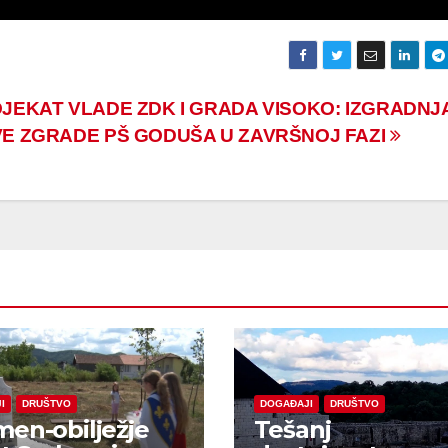
JEKAT VLADE ZDK I GRADA VISOKO: IZGRADNJ
E ZGRADE PŠ GODUŠA U ZAVRŠNOJ FAZI
I
DRUŠTVO
DOGAĐAJI
DRUŠTVO
en-obilježje
Tešanj