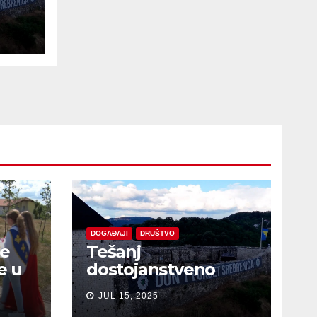
e
DOGAĐAJI
DRUŠTVO
je
Tešanj
e u
dostojanstveno
obilježio Dan
JUL 15, 2025
sjećanja na žrtve