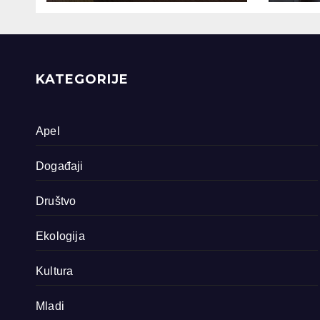
dokumentarna
Sreb
filma o područjima
priride koja
zavrjeđuju zaštitu
države
KATEGORIJE
Apel
Događaji
Društvo
Ekologija
Kultura
Mladi