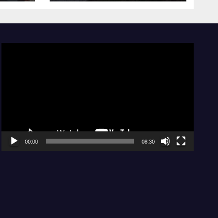
genocida u
Srebrenici
Video
Player
00:00
08:30