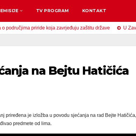
EMISIJE
TV PROGRAM
KONTAKT
jima priride koja zavrjeđuju zaštitu države
U Zavidovićim
ećanja na Bejtu Hatičića
j priređena je izložba u povodu sjećanja na rad Bejte Hatičića
rađivao predmete od lima.