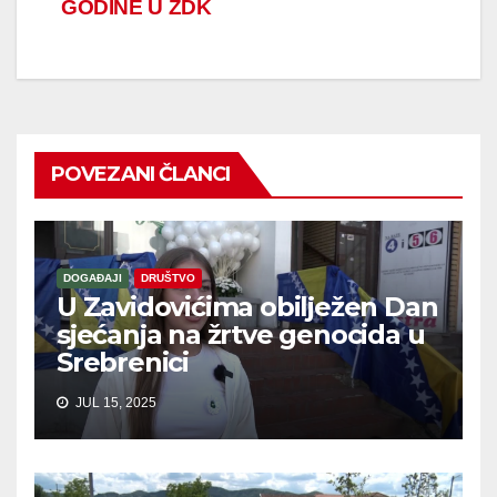
GODINE U ZDK
POVEZANI ČLANCI
DOGAĐAJI
DRUŠTVO
U Zavidovićima obilježen Dan
sjećanja na žrtve genocida u
Srebrenici
JUL 15, 2025