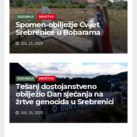
DOGAĐAJI
DRUŠTVO
Spomen-obilježje Cvijet
Srebrenice u Bobarama
JUL 15, 2025
DOGAĐAJI
DRUŠTVO
Tešanj dostojanstveno
obilježio Dan sjećanja na
žrtve genocida u Srebrenici
JUL 15, 2025