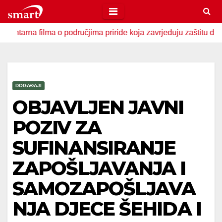
Skip
to
filma o područjima priride koja zavrjeđuju zaštitu države
content
DOGAĐAJI
OBJAVLJEN JAVNI
POZIV ZA
SUFINANSIRANJE
ZAPOŠLJAVANJA I
SAMOZAPOŠLJAVA
NJA DJECE ŠEHIDA I