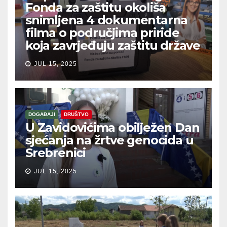
Fonda za zaštitu okoliša
snimljena 4 dokumentarna
filma o područjima priride
koja zavrjeđuju zaštitu države
JUL 15, 2025
DOGAĐAJI
DRUŠTVO
U Zavidovićima obilježen Dan
sjećanja na žrtve genocida u
Srebrenici
JUL 15, 2025