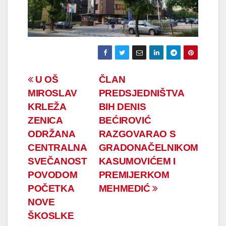
Navigacija
U OŠ
ČLAN
MIROSLAV
PREDSJEDNIŠTVA
članaka
KRLEŽA
BIH DENIS
ZENICA
BEĆIROVIĆ
ODRŽANA
RAZGOVARAO S
CENTRALNA
GRADONAČELNIKOM
SVEČANOST
KASUMOVIĆEM I
POVODOM
PREMIJERKOM
POČETKA
MEHMEDIĆ
NOVE
ŠKOSLKE