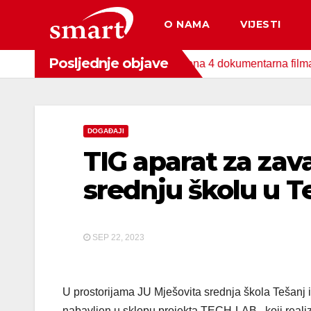
Skip
O NAMA
VIJESTI
to
content
Posljednje objave
nda za zaštitu okoliša snimljena 4 dokumentarna filma o područ
DOGAĐAJI
TIG aparat za zav
srednju školu u T
SEP 22, 2023
U prostorijama JU Mješovita srednja škola Tešanj i
nabavljen u sklopu projekta TECH-LAB., koji reali