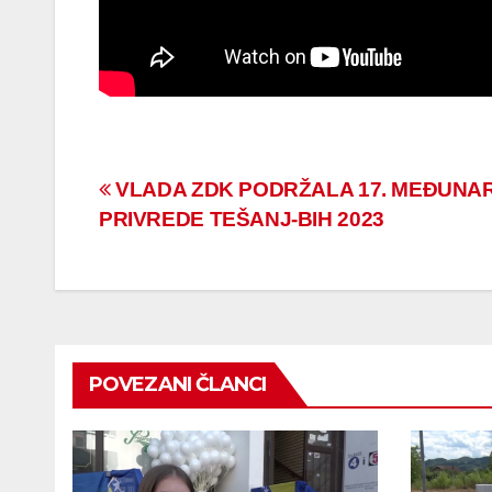
Navigacija
VLADA ZDK PODRŽALA 17. MEĐUNA
PRIVREDE TEŠANJ-BIH 2023
članaka
POVEZANI ČLANCI