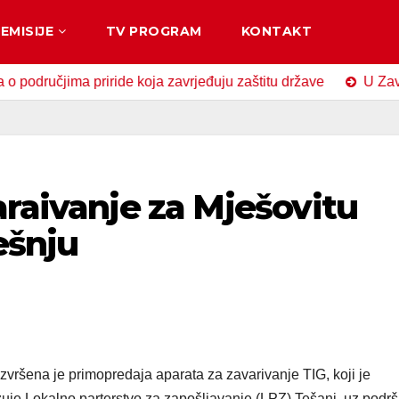
EMISIJE
TV PROGRAM
KONTAKT
jima priride koja zavrjeđuju zaštitu države
U Zavidovićim
araivanje za Mješovitu
ešnju
zvršena je primopredaja aparata za zavarivanje TIG, koji je
zuje Lokalno parterstvo za zapošljavanje (LPZ) Tešanj, uz podr