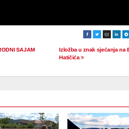
RODNI SAJAM
Izložba u znak sjećanja na 
Hatičića