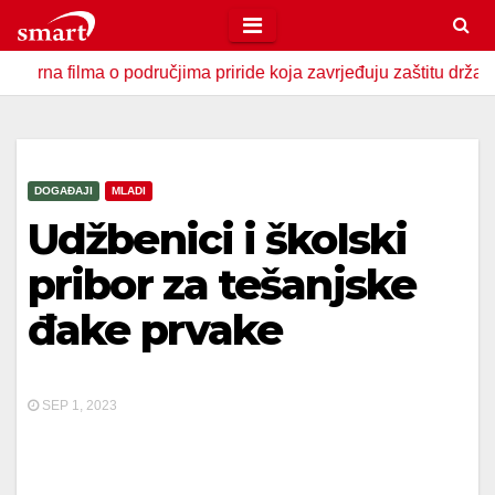
Skip
to
lma o područjima priride koja zavrjeđuju zaštitu države
U
content
DOGAĐAJI
MLADI
Udžbenici i školski
pribor za tešanjske
đake prvake
SEP 1, 2023