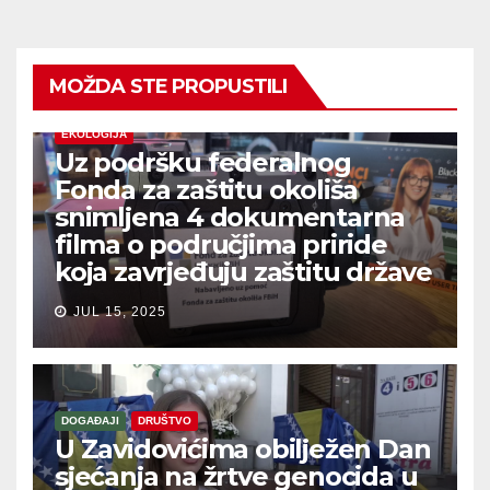
MOŽDA STE PROPUSTILI
EKOLOGIJA
Uz podršku federalnog
Fonda za zaštitu okoliša
snimljena 4 dokumentarna
filma o područjima priride
koja zavrjeđuju zaštitu države
JUL 15, 2025
DOGAĐAJI
DRUŠTVO
U Zavidovićima obilježen Dan
sjećanja na žrtve genocida u