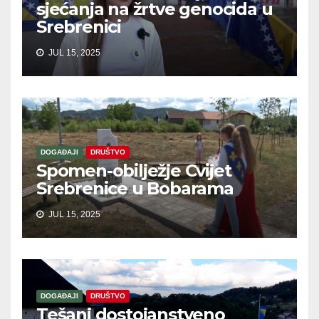
sjećanja na žrtve genocida u
Srebrenici
JUL 15, 2025
DOGAĐAJI
DRUŠTVO
Spomen-obilježje Cvijet
Srebrenice u Bobarama
JUL 15, 2025
DOGAĐAJI
DRUŠTVO
Tešanj dostojanstveno