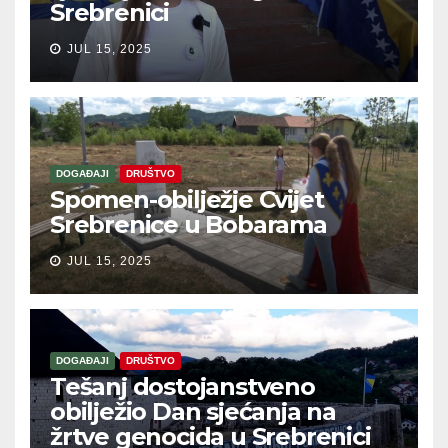
Srebrenici
JUL 15, 2025
DOGAĐAJI
DRUŠTVO
Spomen-obilježje Cvijet
Srebrenice u Bobarama
JUL 15, 2025
DOGAĐAJI
DRUŠTVO
Tešanj dostojanstveno
obilježio Dan sjećanja na
žrtve genocida u Srebrenici