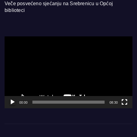
Veče posvećeno sjećanju na Srebrenicu u Općoj
biblioteci
Video
Player
00:00
08:30