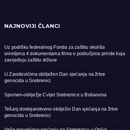
NAJNOVIJI ČLANCI
Uz podršku federalnog Fonda za zaštitu okoliša
snimljena 4 dokumentarna filma o područjima priride koja
zavrjeđuju zaštitu države
U Zavidovićima obilježen Dan sjećanja na žrtve
genocida u Srebrenici
Spomen-obilježje Cvijet Srebrenice u Bobarama
Tešanj dostojanstveno obilježio Dan sjećanja na žrtve
genocida u Srebrenici
Veče posvećeno sjećanju na Srebrenicu u Općoj