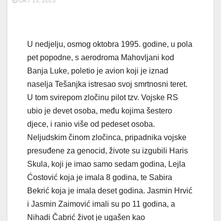
OKT 13, 2023
U nedjelju, osmog oktobra 1995. godine, u pola
pet popodne, s aerodroma Mahovljani kod
Banja Luke, poletio je avion koji je iznad
naselja Tešanjka istresao svoj smrtnosni teret.
U tom svirepom zločinu pilot tzv. Vojske RS
ubio je devet osoba, među kojima šestero
djece, i ranio više od pedeset osoba.
Neljudskim činom zločinca, pripadnika vojske
presuđene za genocid, živote su izgubili Haris
Skula, koji je imao samo sedam godina, Lejla
Ćostović koja je imala 8 godina, te Sabira
Bekrić koja je imala deset godina. Jasmin Hrvić
i Jasmin Zaimović imali su po 11 godina, a
Nihadi Čabrić život je ugašen kao