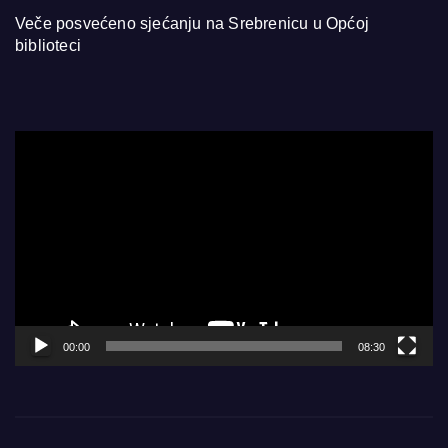
Veče posvećeno sjećanju na Srebrenicu u Općoj
biblioteci
Video
Player
00:00
08:30