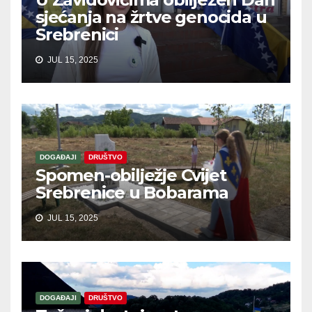
sjećanja na žrtve genocida u
Srebrenici
JUL 15, 2025
DOGAĐAJI
DRUŠTVO
Spomen-obilježje Cvijet
Srebrenice u Bobarama
JUL 15, 2025
DOGAĐAJI
DRUŠTVO