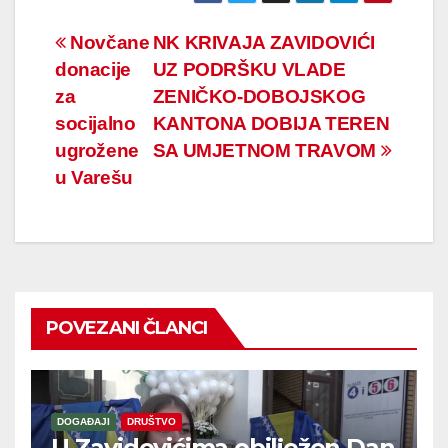
Navigacija
Novčane
NK KRIVAJA ZAVIDOVIĆI
donacije
UZ PODRŠKU VLADE
članaka
za
ZENIČKO-DOBOJSKOG
socijalno
KANTONA DOBIJA TEREN
ugrožene
SA UMJETNOM TRAVOM
u Varešu
POVEZANI ČLANCI
DOGAĐAJI
DRUŠTVO
U Zavidovićima obilježen Dan