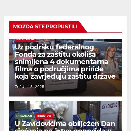
MOŽDA STE PROPUSTILI
EKOLOGIJA
Uz podršku federalnog
Fonda za zaštitu okoliša
snimljena 4 dokumentarna
filma o područjima priride
koja zavrjeđuju zaštitu države
JUL 15, 2025
DOGAĐAJI
DRUŠTVO
U Zavidovićima obilježen Dan
sjećanja na žrtve genocida u