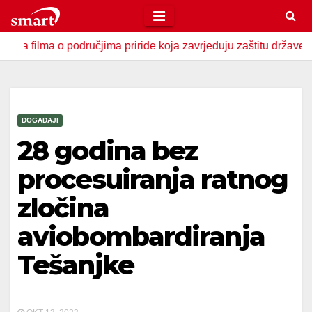
Skip
to
a o područjima priride koja zavrjeđuju zaštitu države
U Za
content
DOGAĐAJI
28 godina bez
procesuiranja ratnog
zločina
aviobombardiranja
Tešanjke