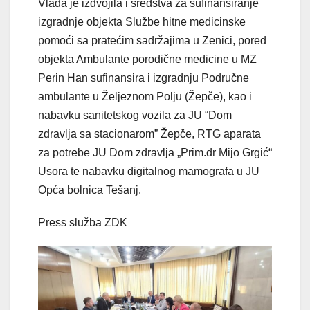
Vlada je izdvojila i sredstva za sufinansiranje
izgradnje objekta Službe hitne medicinske
pomoći sa pratećim sadržajima u Zenici, pored
objekta Ambulante porodične medicine u MZ
Perin Han sufinansira i izgradnju Područne
ambulante u Željeznom Polju (Žepče), kao i
nabavku sanitetskog vozila za JU “Dom
zdravlja sa stacionarom” Žepče, RTG aparata
za potrebe JU Dom zdravlja „Prim.dr Mijo Grgić“
Usora te nabavku digitalnog mamografa u JU
Opća bolnica Tešanj.
Press služba ZDK