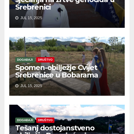
Srebrenici
JUL 15, 2025
DOGAĐAJI
DRUŠTVO
Spomen-obilježje Cvijet
Srebrenice u Bobarama
JUL 15, 2025
DOGAĐAJI
DRUŠTVO
Tešanj dostojanstveno