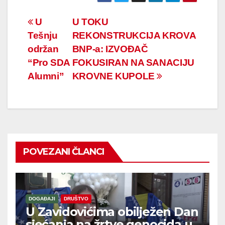
Navigacija
U
U TOKU
Tešnju
REKONSTRUKCIJA KROVA
članaka
održan
BNP-a: IZVOĐAČ
“Pro SDA
FOKUSIRAN NA SANACIJU
Alumni”
KROVNE KUPOLE
POVEZANI ČLANCI
DOGAĐAJI
DRUŠTVO
U Zavidovićima obilježen Dan
sjećanja na žrtve genocida u