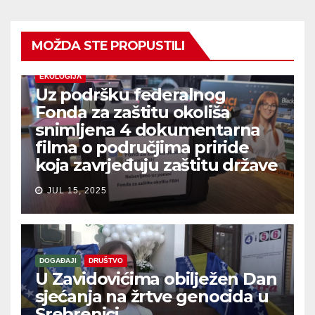
MOŽDA STE PROPUSTILI
EKOLOGIJA
Uz podršku federalnog
Fonda za zaštitu okoliša
snimljena 4 dokumentarna
filma o područjima priride
koja zavrjeđuju zaštitu države
JUL 15, 2025
DOGAĐAJI
DRUŠTVO
U Zavidovićima obilježen Dan
sjećanja na žrtve genocida u
Srebrenici