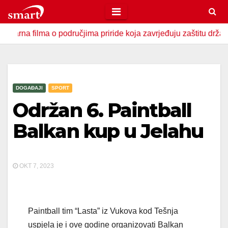
Skip
to
ilma o područjima priride koja zavrjeđuju zaštitu države
U
content
DOGAĐAJI
SPORT
Održan 6. Paintball
Balkan kup u Jelahu
OKT 7, 2023
Paintball tim “Lasta” iz Vukova kod Tešnja
uspjela je i ove godine organizovati Balkan