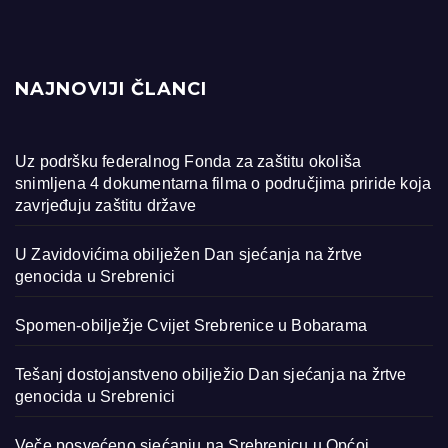
NAJNOVIJI ČLANCI
Uz podršku federalnog Fonda za zaštitu okoliša
snimljena 4 dokumentarna filma o područjima priride koja
zavrjeđuju zaštitu države
U Zavidovićima obilježen Dan sjećanja na žrtve
genocida u Srebrenici
Spomen-obilježje Cvijet Srebrenice u Bobarama
Tešanj dostojanstveno obilježio Dan sjećanja na žrtve
genocida u Srebrenici
Veče posvećeno sjećanju na Srebrenicu u Općoj