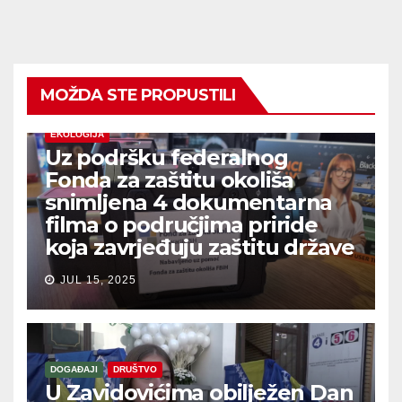
MOŽDA STE PROPUSTILI
EKOLOGIJA
Uz podršku federalnog
Fonda za zaštitu okoliša
snimljena 4 dokumentarna
filma o područjima priride
koja zavrjeđuju zaštitu države
JUL 15, 2025
DOGAĐAJI
DRUŠTVO
U Zavidovićima obilježen Dan