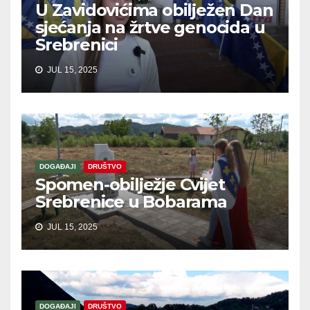
U Zavidovićima obilježen Dan
sjećanja na žrtve genocida u
Srebrenici
JUL 15, 2025
DOGAĐAJI
DRUŠTVO
Spomen-obilježje Cvijet
Srebrenice u Bobarama
JUL 15, 2025
DOGAĐAJI
DRUŠTVO