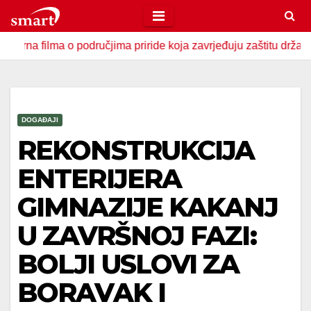
Skip
to
ma o područjima priride koja zavrjeđuju zaštitu države
U Z
content
DOGAĐAJI
REKONSTRUKCIJA
ENTERIJERA
GIMNAZIJE KAKANJ
U ZAVRŠNOJ FAZI:
BOLJI USLOVI ZA
BORAVAK I