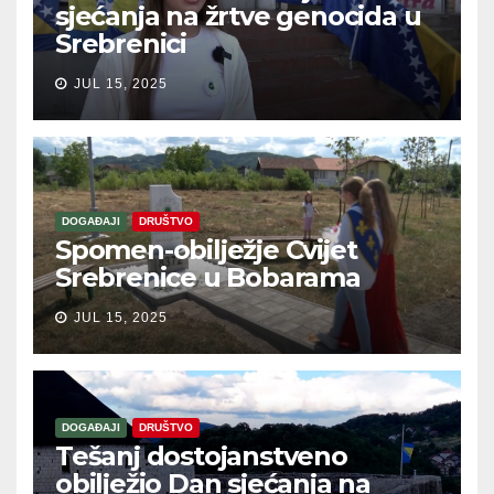
sjećanja na žrtve genocida u
Srebrenici
JUL 15, 2025
DOGAĐAJI
DRUŠTVO
Spomen-obilježje Cvijet
Srebrenice u Bobarama
JUL 15, 2025
DOGAĐAJI
DRUŠTVO
Tešanj dostojanstveno
obilježio Dan sjećanja na