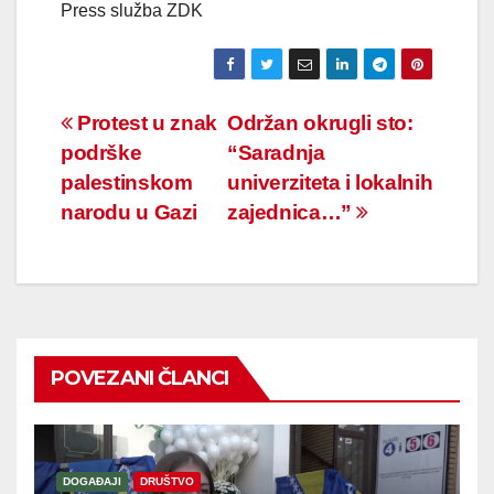
Press služba ZDK
Navigacija
Protest u znak
Održan okrugli sto:
podrške
“Saradnja
članaka
palestinskom
univerziteta i lokalnih
narodu u Gazi
zajednica…”
POVEZANI ČLANCI
DOGAĐAJI
DRUŠTVO