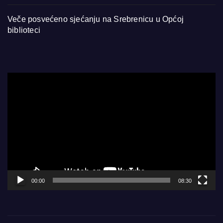
Veče posvećeno sjećanju na Srebrenicu u Općoj
biblioteci
Video
Player
00:00
08:30