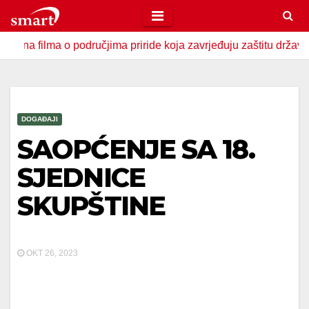
Skip
to
a o područjima priride koja zavrjeđuju zaštitu države
U Z
content
DOGAĐAJI
SAOPĆENJE SA 18.
SJEDNICE
SKUPŠTINE
OKT 26, 2023