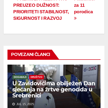
Navigacija
PREUZEO DUŽNOST:
za 11
članaka
PRIORITETI STABILNOST,
porodica
SIGURNOST I RAZVOJ
POVEZANI ČLANCI
DOGAĐAJI
DRUŠTVO
U Zavidovićima obilježen Dan
sjećanja na žrtve genocida u
Srebrenici
JUL 15, 2025