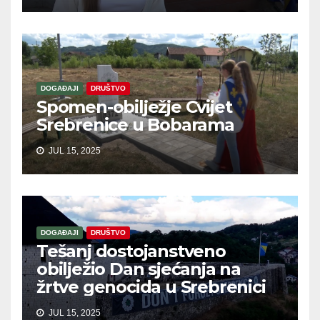
DOGAĐAJI
DRUŠTVO
Spomen-obilježje Cvijet
Srebrenice u Bobarama
JUL 15, 2025
DOGAĐAJI
DRUŠTVO
Tešanj dostojanstveno
obilježio Dan sjećanja na
žrtve genocida u Srebrenici
JUL 15, 2025