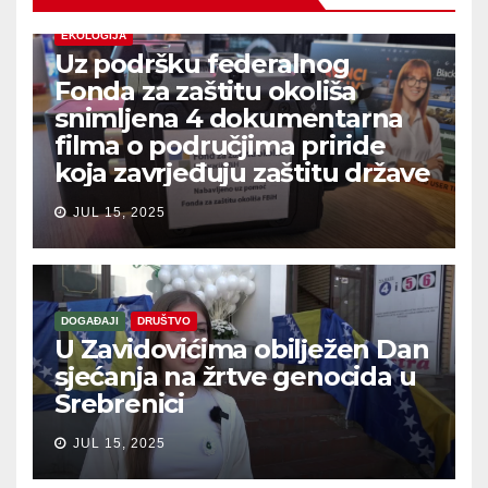
EKOLOGIJA
Uz podršku federalnog
Fonda za zaštitu okoliša
snimljena 4 dokumentarna
filma o područjima priride
koja zavrjeđuju zaštitu države
JUL 15, 2025
DOGAĐAJI
DRUŠTVO
U Zavidovićima obilježen Dan
sjećanja na žrtve genocida u
Srebrenici
JUL 15, 2025