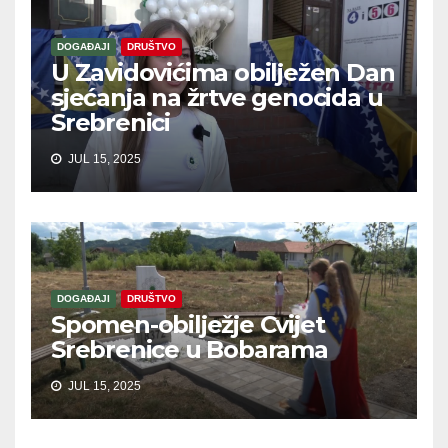
DOGAĐAJI
DRUŠTVO
U Zavidovićima obilježen Dan
sjećanja na žrtve genocida u
Srebrenici
JUL 15, 2025
DOGAĐAJI
DRUŠTVO
Spomen-obilježje Cvijet
Srebrenice u Bobarama
JUL 15, 2025