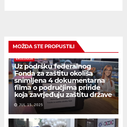
MOŽDA STE PROPUSTILI
EKOLOGIJA
Uz podršku federalnog
Fonda za zaštitu okoliša
snimljena 4 dokumentarna
filma o područjima priride
koja zavrjeđuju zaštitu države
JUL 15, 2025