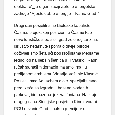
elektrane”_ u organizaciji Zelene energetske
zadruge “Mjesto dobre energije – Ivanić-Grad.”
Drugi dan posjetili smo Biološko kupalište
Čazma, projekt koji pozicionira Čazmu kao
novo turističko središte i grad zelenog turizma.
Iskustvo netaknute i pomalo divlje prirode
doživjeli smo šetajući pod krošnjama Medjame
jednoj od najljepših šetnica u Hrvatskoj. Radni
ručak sa našim domaćinima smo imali u
prelijepom ambijentu Vinarije Voštinić Klasnić.
Posjetili smo Aquachem d.o.o, specijalizirano
preduzeće za izgradnju bazena, vodenih
parkova, bio bazena, jezera, fontana. Na kraju
drugog dana Studijske posjete u Kino dvorani
POU u Ivanić Gradu, nakon premijere u