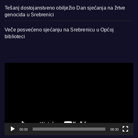
Tešanj dostojanstveno obilježio Dan sjećanja na žrtve
genocida u Srebrenici
Veče posvećeno sjećanju na Srebrenicu u Općoj
biblioteci
Video
Player
00:00
08:30