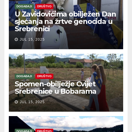
DOGAĐAJI
DRUŠTVO
U Zavidovićima obilježen Dan
sjećanja na žrtve genocida u
Srebrenici
JUL 15, 2025
DOGAĐAJI
DRUŠTVO
Spomen-obilježje Cvijet
Srebrenice u Bobarama
JUL 15, 2025
DOGAĐAJI
DRUŠTVO