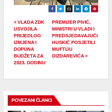
Navigacija
VLADA ZDK
PREMIJER PIVIĆ,
USVOJILA
MINISTRI U VLADI I
članaka
PRIJEDLOG
PREDSJEDAVAJUĆI
IZMJENA I
HUSKIĆ POSJETILI
DOPUNA
MUFTIJU
BUDŽETA ZA
DIZDAREVIĆA
2023. GODINU
POVEZANI ČLANCI