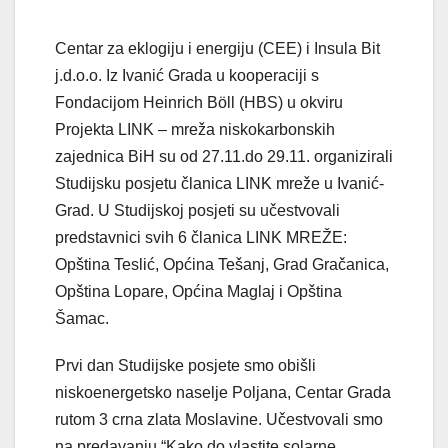
Centar za eklogiju i energiju (CEE) i Insula Bit
j.d.o.o. Iz Ivanić Grada u kooperaciji s
Fondacijom Heinrich Böll (HBS) u okviru
Projekta LINK – mreža niskokarbonskih
zajednica BiH su od 27.11.do 29.11. organizirali
Studijsku posjetu članica LINK mreže u Ivanić-
Grad. U Studijskoj posjeti su učestvovali
predstavnici svih 6 članica LINK MREŽE:
Opština Teslić, Općina Tešanj, Grad Gračanica,
Opština Lopare, Općina Maglaj i
Opština
Šamac.
Prvi dan Studijske posjete smo obišli
niskoenergetsko naselje Poljana, Centar Grada
rutom 3 crna zlata Moslavine. Učestvovali smo
na predavanju “Kako do vlastite solarne