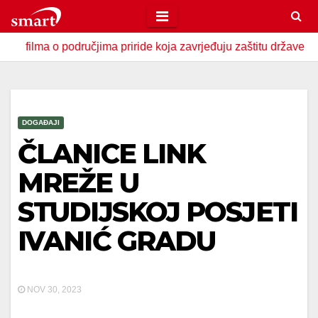
Skip
to
odručjima priride koja zavrjeđuju zaštitu države
U Zavido
content
DOGAĐAJI
ČLANICE LINK
MREŽE U
STUDIJSKOJ POSJETI
IVANIĆ GRADU
NOV 30, 2023