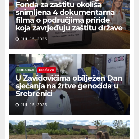
Fonda za zaštitu okoliša
snimljena 4 dokumentarna
filma o područjima priride
koja zavrjeđuju zaštitu države
JUL 15, 2025
DOGAĐAJI
DRUŠTVO
U Zavidovićima obilježen Dan
sjećanja na žrtve genocida u
Srebrenici
JUL 15, 2025