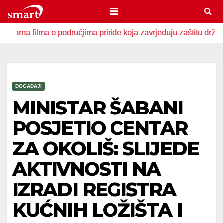
Skip
to
lma o područjima priride koja zavrjeđuju zaštitu države
U
content
DOGAĐAJI
MINISTAR ŠABANI
POSJETIO CENTAR
ZA OKOLIŠ: SLIJEDE
AKTIVNOSTI NA
IZRADI REGISTRA
KUĆNIH LOŽIŠTA I