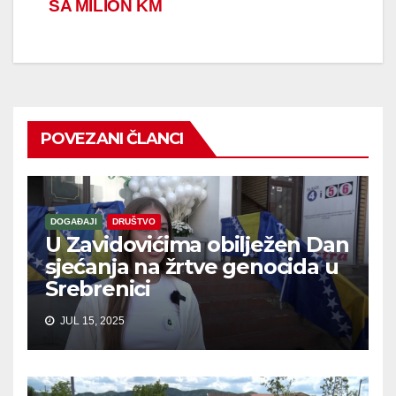
SA MILION KM
POVEZANI ČLANCI
DOGAĐAJI
DRUŠTVO
U Zavidovićima obilježen Dan
sjećanja na žrtve genocida u
Srebrenici
JUL 15, 2025