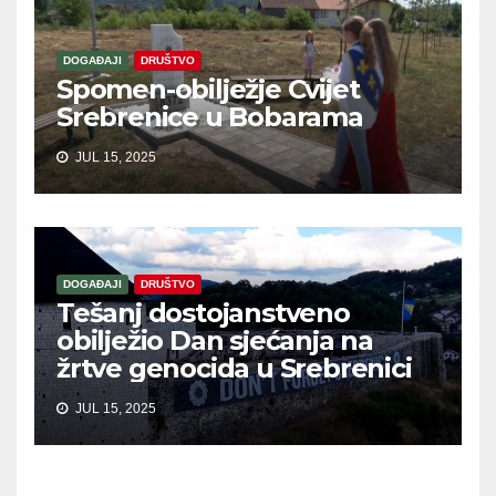
DOGAĐAJI
DRUŠTVO
Spomen-obilježje Cvijet
Srebrenice u Bobarama
JUL 15, 2025
DOGAĐAJI
DRUŠTVO
Tešanj dostojanstveno
obilježio Dan sjećanja na
žrtve genocida u Srebrenici
JUL 15, 2025