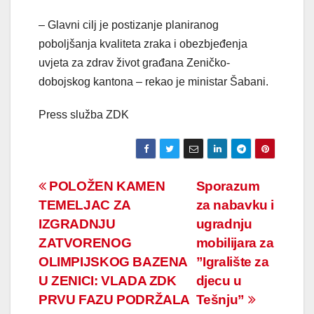
– Glavni cilj je postizanje planiranog
poboljšanja kvaliteta zraka i obezbjeđenja
uvjeta za zdrav život građana Zeničko-
dobojskog kantona – rekao je ministar Šabani.
Press služba ZDK
Navigacija
POLOŽEN KAMEN
Sporazum
TEMELJAC ZA
za nabavku i
članaka
IZGRADNJU
ugradnju
ZATVORENOG
mobilijara za
OLIMPIJSKOG BAZENA
”Igralište za
U ZENICI: VLADA ZDK
djecu u
PRVU FAZU PODRŽALA
Tešnju”