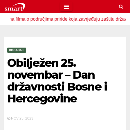
Skip
to
ma o područjima priride koja zavrjeđuju zaštitu države
U 
content
DOGAĐAJI
Obilježen 25.
novembar – Dan
državnosti Bosne i
Hercegovine
NOV 25, 2023