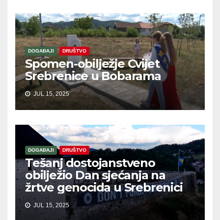
DOGAĐAJI
DRUŠTVO
Spomen-obilježje Cvijet
Srebrenice u Bobarama
JUL 15, 2025
DOGAĐAJI
DRUŠTVO
Tešanj dostojanstveno
obilježio Dan sjećanja na
žrtve genocida u Srebrenici
JUL 15, 2025