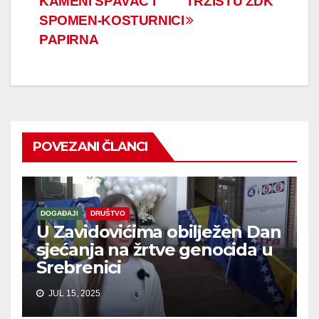
KAMENI SPAVAČ I
TRŽIŠTU ZDK
SPOMEN-KOSTURNICI
PAPIRNA
POVEZANI ČLANCI
DOGAĐAJI
DRUŠTVO
U Zavidovićima obilježen Dan
sjećanja na žrtve genocida u
Srebrenici
JUL 15, 2025