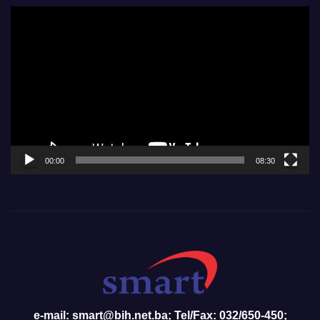
Video
Player
00:00
08:30
e-mail: smart@bih.net.ba; Tel/Fax: 032/650-450;