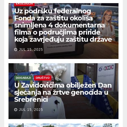
EKOLOGIJA
Uz podršku federalnog
Fonda za zaštitu okoliša
snimljena 4 dokumentarna
filma o područjima priride
koja zavrjeđuju zaštitu države
JUL 15, 2025
DOGAĐAJI
DRUŠTVO
U Zavidovićima obilježen Dan
sjećanja na žrtve genocida u
Srebrenici
JUL 15, 2025