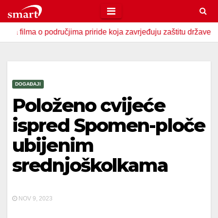
Skip
to
 o područjima priride koja zavrjeđuju zaštitu države
U Za
content
DOGAĐAJI
Položeno cvijeće
ispred Spomen-ploče
ubijenim
srednjoškolkama
NOV 9, 2023