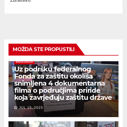
Zdravstvo
MOŽDA STE PROPUSTILI
EKOLOGIJA
Uz podršku federalnog
Fonda za zaštitu okoliša
snimljena 4 dokumentarna
filma o područjima priride
koja zavrjeđuju zaštitu države
JUL 15, 2025