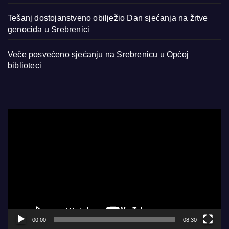
Tešanj dostojanstveno obilježio Dan sjećanja na žrtve
genocida u Srebrenici
Veče posvećeno sjećanju na Srebrenicu u Općoj
biblioteci
Video
Player
00:00
08:30