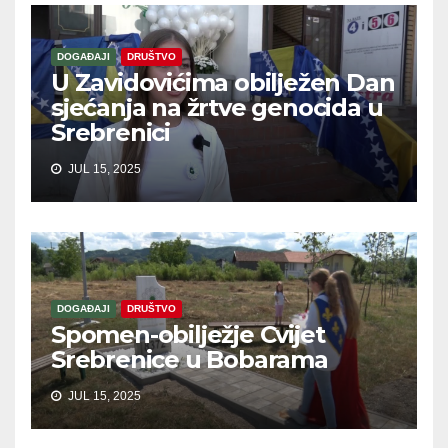
DOGAĐAJI
DRUŠTVO
U Zavidovićima obilježen Dan
sjećanja na žrtve genocida u
Srebrenici
JUL 15, 2025
DOGAĐAJI
DRUŠTVO
Spomen-obilježje Cvijet
Srebrenice u Bobarama
JUL 15, 2025