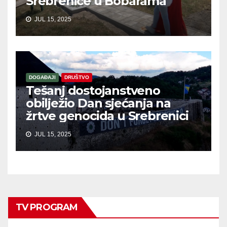
Srebrenice u Bobarama
JUL 15, 2025
DOGAĐAJI
DRUŠTVO
Tešanj dostojanstveno
obilježio Dan sjećanja na
žrtve genocida u Srebrenici
JUL 15, 2025
TV PROGRAM