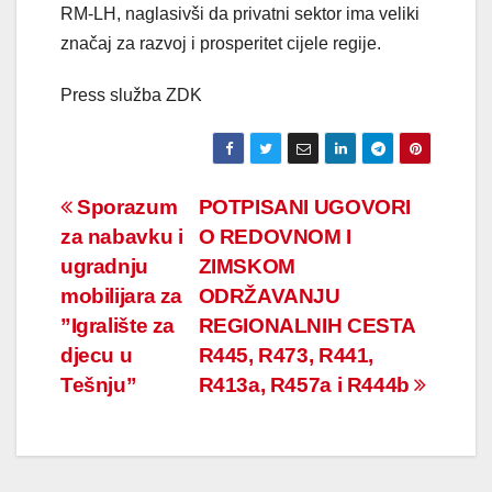
RM-LH, naglasivši da privatni sektor ima veliki
značaj za razvoj i prosperitet cijele regije.
Press služba ZDK
Navigacija
Sporazum
POTPISANI UGOVORI
za nabavku i
O REDOVNOM I
članaka
ugradnju
ZIMSKOM
mobilijara za
ODRŽAVANJU
”Igralište za
REGIONALNIH CESTA
djecu u
R445, R473, R441,
Tešnju”
R413a, R457a i R444b