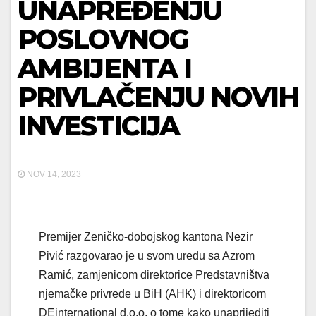
UNAPREĐENJU
POSLOVNOG
AMBIJENTA I
PRIVLAČENJU NOVIH
INVESTICIJA
NOV 14, 2023
Premijer Zeničko-dobojskog kantona Nezir
Pivić razgovarao je u svom uredu sa Azrom
Ramić, zamjenicom direktorice Predstavništva
njemačke privrede u BiH (AHK) i direktoricom
DEinternational d.o.o. o tome kako unaprijediti