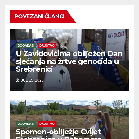
POVEZANI ČLANCI
DOGAĐAJI
DRUŠTVO
U Zavidovićima obilježen Dan
sjećanja na žrtve genocida u
Srebrenici
JUL 15, 2025
DOGAĐAJI
DRUŠTVO
Spomen-obilježje Cvijet