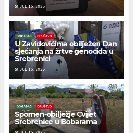
JUL 15, 2025
DOGAĐAJI
DRUŠTVO
U Zavidovićima obilježen Dan
sjećanja na žrtve genocida u
Srebrenici
JUL 15, 2025
DOGAĐAJI
DRUŠTVO
Spomen-obilježje Cvijet
Srebrenice u Bobarama
JUL 15, 2025