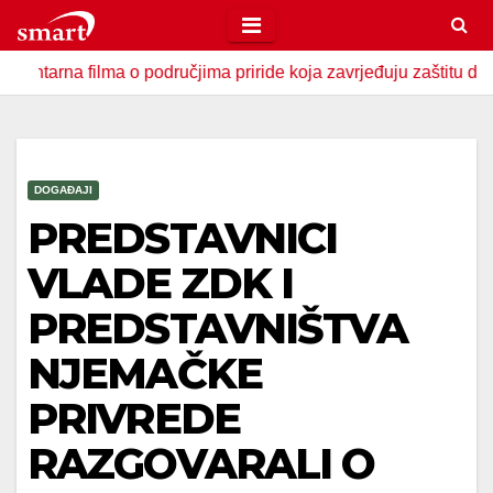
Skip
to
filma o područjima priride koja zavrjeđuju zaštitu države
content
DOGAĐAJI
PREDSTAVNICI
VLADE ZDK I
PREDSTAVNIŠTVA
NJEMAČKE
PRIVREDE
RAZGOVARALI O