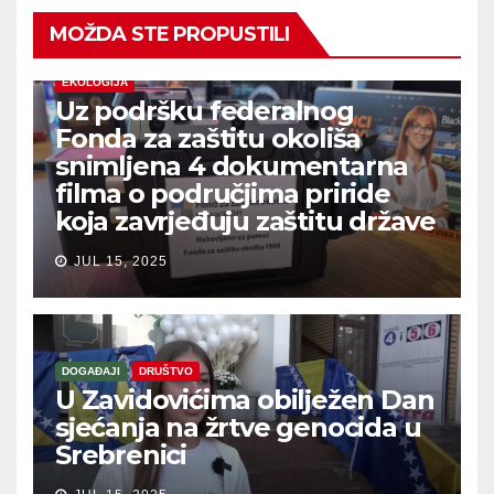
MOŽDA STE PROPUSTILI
EKOLOGIJA
Uz podršku federalnog
Fonda za zaštitu okoliša
snimljena 4 dokumentarna
filma o područjima priride
koja zavrjeđuju zaštitu države
JUL 15, 2025
DOGAĐAJI
DRUŠTVO
U Zavidovićima obilježen Dan
sjećanja na žrtve genocida u
Srebrenici