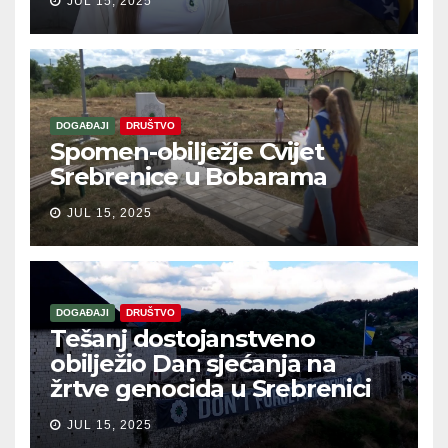
JUL 15, 2025
DOGAĐAJI
DRUŠTVO
Spomen-obilježje Cvijet
Srebrenice u Bobarama
JUL 15, 2025
DOGAĐAJI
DRUŠTVO
Tešanj dostojanstveno
obilježio Dan sjećanja na
žrtve genocida u Srebrenici
JUL 15, 2025