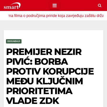
Skip
to
a o područjima priride koja zavrjeđuju zaštitu države
U Z
content
DOGAĐAJI
PREMIJER NEZIR
PIVIĆ: BORBA
PROTIV KORUPCIJE
MEĐU KLJUČNIM
PRIORITETIMA
VLADE ZDK