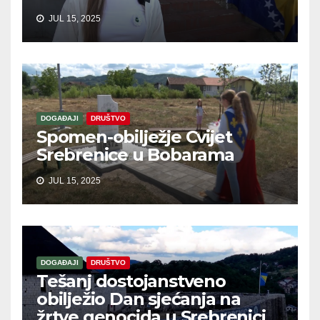
JUL 15, 2025
DOGAĐAJI
DRUŠTVO
Spomen-obilježje Cvijet
Srebrenice u Bobarama
JUL 15, 2025
DOGAĐAJI
DRUŠTVO
Tešanj dostojanstveno
obilježio Dan sjećanja na
žrtve genocida u Srebrenici