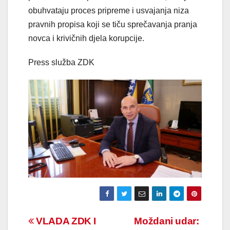
obuhvataju proces pripreme i usvajanja niza
pravnih propisa koji se tiču sprečavanja pranja
novca i krivičnih djela korupcije.
Press služba ZDK
Navigacija
VLADA ZDK I
Moždani udar: