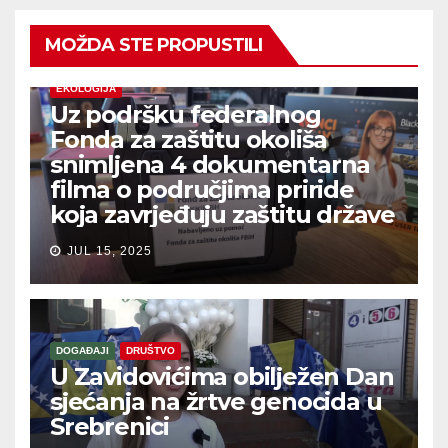
MOŽDA STE PROPUSTILI
EKOLOGIJA
Uz podršku federalnog
Fonda za zaštitu okoliša
snimljena 4 dokumentarna
filma o područjima priride
koja zavrjeđuju zaštitu države
JUL 15, 2025
DOGAĐAJI
DRUŠTVO
U Zavidovićima obilježen Dan
sjećanja na žrtve genocida u
Srebrenici