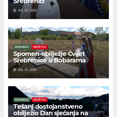
Srebrenici
JUL 15, 2025
DOGAĐAJI
DRUŠTVO
Spomen-obilježje Cvijet
Srebrenice u Bobarama
JUL 15, 2025
DOGAĐAJI
DRUŠTVO
Tešanj dostojanstveno
obilježio Dan sjećanja na