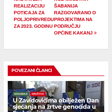
članaka
REALIZACIJU
ŠABANIJA
POTICAJA ZA
RAZGOVARANO O
POLJOPRIVREDU
PROJEKTIMA NA
ZA 2023. GODINU
PODRUČJU
OPĆINE KAKANJ
POVEZANI ČLANCI
DOGAĐAJI
DRUŠTVO
U Zavidovićima obilježen Dan
sjećanja na žrtve genocida u