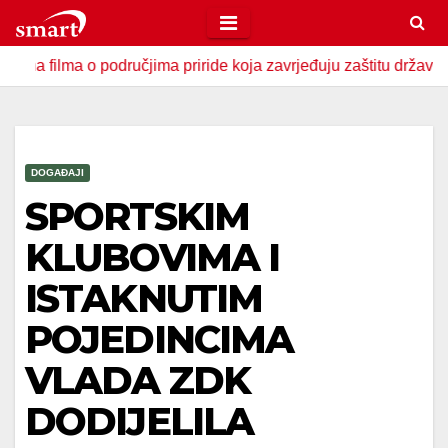
Skip
to
 o područjima priride koja zavrjeđuju zaštitu države
U Za
content
DOGAĐAJI
SPORTSKIM
KLUBOVIMA I
ISTAKNUTIM
POJEDINCIMA
VLADA ZDK
DODIJELILA