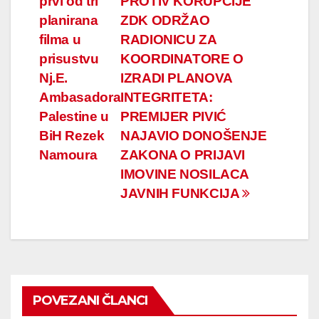
prvi od tri
PROTIV KORUPCIJE
članaka
planirana
ZDK ODRŽAO
filma u
RADIONICU ZA
prisustvu
KOORDINATORE O
Nj.E.
IZRADI PLANOVA
Ambasadora
INTEGRITETA:
Palestine u
PREMIJER PIVIĆ
BiH Rezek
NAJAVIO DONOŠENJE
Namoura
ZAKONA O PRIJAVI
IMOVINE NOSILACA
JAVNIH FUNKCIJA
POVEZANI ČLANCI