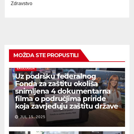
Zdravstvo
MOŽDA STE PROPUSTILI
EKOLOGIJA
Uz podršku federalnog
Fonda za zaštitu okoliša
snimljena 4 dokumentarna
filma o područjima priride
koja zavrjeđuju zaštitu države
JUL 15, 2025