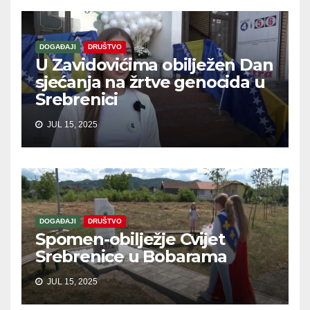
DOGAĐAJI
DRUŠTVO
U Zavidovićima obilježen Dan
sjećanja na žrtve genocida u
Srebrenici
JUL 15, 2025
DOGAĐAJI
DRUŠTVO
Spomen-obilježje Cvijet
Srebrenice u Bobarama
JUL 15, 2025