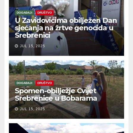
DOGAĐAJI
DRUŠTVO
U Zavidovićima obilježen Dan
sjećanja na žrtve genocida u
Srebrenici
JUL 15, 2025
DOGAĐAJI
DRUŠTVO
Spomen-obilježje Cvijet
Srebrenice u Bobarama
JUL 15, 2025