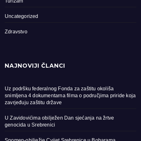
Turizam
Uncategorized
Zdravstvo
NAJNOVIJI ČLANCI
Uz podršku federalnog Fonda za zaštitu okoliša
snimljena 4 dokumentarna filma o područjima priride koja
zavrjeđuju zaštitu države
U Zavidovićima obilježen Dan sjećanja na žrtve
genocida u Srebrenici
Spomen-obilježje Cvijet Srebrenice u Bobarama