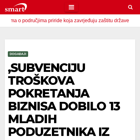
Skip
to
odručjima priride koja zavrjeđuju zaštitu države
U Zavido
content
DOGAĐAJI
,SUBVENCIJU
TROŠKOVA
POKRETANJA
BIZNISA DOBILO 13
MLADIH
PODUZETNIKA IZ