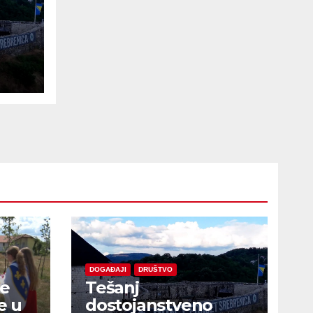
e
DOGAĐAJI
DRUŠTVO
je
Tešanj
e u
dostojanstveno