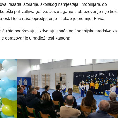
a, fasada, stolarije, školskog namještaja i mobilijara, do
kološki prihvatljiva goriva. Jer, ulaganje u obrazovanje nije troš
ost. I to je naše opredjeljenje – rekao je premijer Pivić.
ću što podržavaju i izdvajaju značajna finansijska sredstva za
o je obrazovanje u nadležnosti kantona.