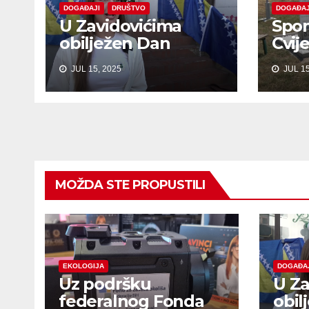
DOGAĐAJI
DRUŠTVO
DOGAĐAJ
U Zavidovićima
Spom
obilježen Dan
Cvij
sjećanja na žrtve
Bob
JUL 15, 2025
JUL 15
genocida u
Srebrenici
MOŽDA STE PROPUSTILI
EKOLOGIJA
DOGAĐA
Uz podršku
U Za
federalnog Fonda
obil