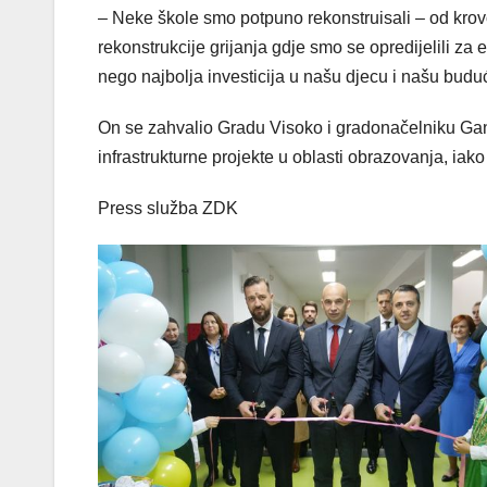
– Neke škole smo potpuno rekonstruisali – od krovov
rekonstrukcije grijanja gdje smo se opredijelili za e
nego najbolja investicija u našu djecu i našu budućn
On se zahvalio Gradu Visoko i gradonačelniku Gani
infrastrukturne projekte u oblasti obrazovanja, iak
Press služba ZDK