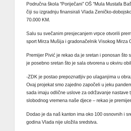
Područna škola “Poriječani” OŠ “Mula Mustafa Baše
čiji su izgradnju finansirali Vlada Zeničko-dobojs
70.000 KM.
Salu su svečanim presjecanjem vrpce otvorili premi
sport Mirza Mušija i gradonačelnik Visokog Mirza
Premijer Pivić je rekao da je sretan i ponosan što 
je posebno sretan što je sala otvorena u okviru o
-ZDK je postao prepoznatljiv po ulaganjima u obra
Ovaj projekat smo zajedno započeli u jeku pandemi
sada imaju odlične uslove za održavanje nastave tj
slobodnog vremena naše djece – rekao je premijer
Dodao je da naš kanton ima oko 100 osnovnih i sred
godina Vlada nije uložila sredstva.