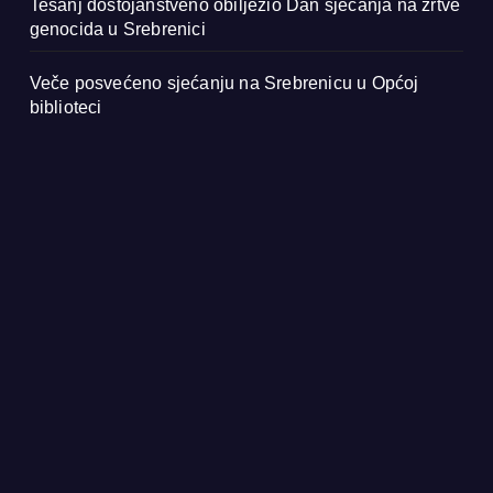
Tešanj dostojanstveno obilježio Dan sjećanja na žrtve
genocida u Srebrenici
Veče posvećeno sjećanju na Srebrenicu u Općoj
biblioteci