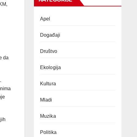
 KM,
Apel
Događaji
i
Društvo
te da
Ekologija
.
Kultura
anima
nje
Mladi
Muzika
jih
Politika