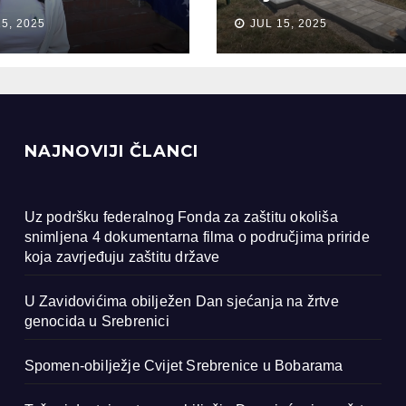
anja na žrtve
Bobarama
15, 2025
JUL 15, 2025
ocida u
renici
NAJNOVIJI ČLANCI
Uz podršku federalnog Fonda za zaštitu okoliša
snimljena 4 dokumentarna filma o područjima priride
koja zavrjeđuju zaštitu države
U Zavidovićima obilježen Dan sjećanja na žrtve
genocida u Srebrenici
Spomen-obilježje Cvijet Srebrenice u Bobarama