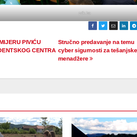
zdk.ba
IJERU PIVIĆU
Stručno predavanje na temu
UDENTSKOG CENTRA
cyber sigurnosti za tešanjsk
menadžere