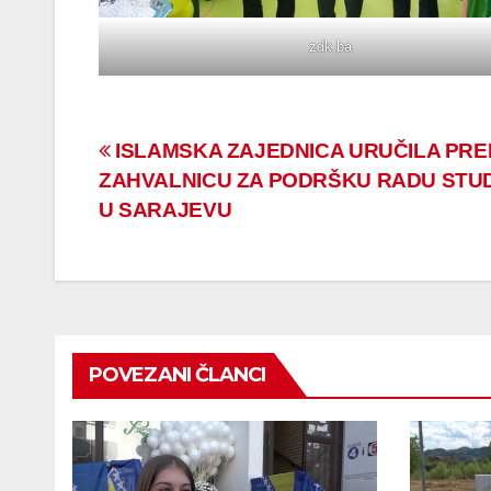
zdk.ba
Navigacija
ISLAMSKA ZAJEDNICA URUČILA PREM
ZAHVALNICU ZA PODRŠKU RADU ST
članaka
U SARAJEVU
POVEZANI ČLANCI