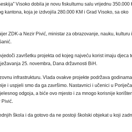
skija” Visoko dobila je novu fiskulturnu salu vrijednu 350.000
kog kantona, koja je izdvojila 280.000 KM i Grad Visoko, sa oko
jer ZDK-a Nezir Pivić, ministar za obrazovanje, nauku, kulturu 
Ganić.
svjedoči završetku projekta od kojeg najveću korist imaju djeca 
bilježavanja 25. novembra, Dana državnosti BiH.
zovnu infrastrukturu. Vlada ovakve projekte podržava godinama
je i uspjeli smo da ga završimo. Nastavnici i učenici u Poriječ
elesnog odgoja, a biće ovo mjesto i za mnogo korisnije korište
 Pivić.
njih škola i da gotovo da ne postoji školski objekat u koji zadn