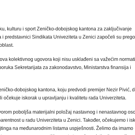
ku, kulturu i sport Zeničko-dobojskog kantona za zaključivanje
i predstavnici Sindikata Univeziteta u Zenici započeli su preg
oblast.
va kolektivnog ugovora koji nisu usklađeni sa važećim normat
eporuka Sekretarijata za zakonodavstvo, Ministarstva finansija i
eničko-dobojskog kantona, koju predvodi premijer Nezir Pivić, 
 očekuje iskorak u upravljanju i kvalitetu rada Univerziteta.
vorom poboljša materijalni položaj nastavnog i nenastavnog oso
arentnost u radu Univerziteta u Zenici. Također, očekujemo i is
d rejtinga na međunarodnim listama uspješnosti. Želimo da imamo