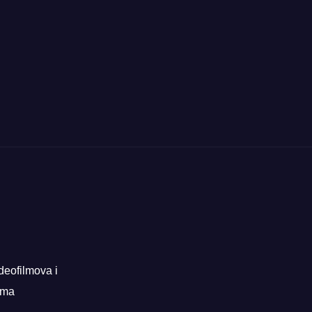
deofilmova i
rama