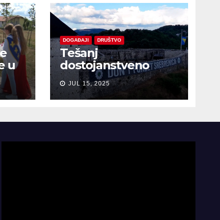
DOGAĐAJI
DRUŠTVO
je
Tešanj
e u
dostojanstveno
obilježio Dan
JUL 15, 2025
sjećanja na žrtve
genocida u
Srebrenici
Video
Player