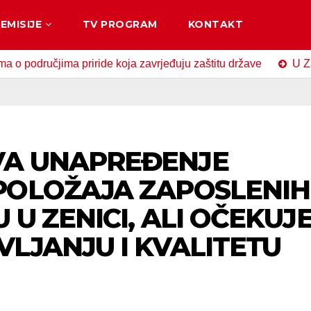
EMISIJE
TV PROGRAM
KONTAKT
učjima priride koja zavrjeđuju zaštitu države
U Zavidović
VA UNAPREĐENJE
POLOŽAJA ZAPOSLENIH
 U ZENICI, ALI OČEKUJ
VLJANJU I KVALITETU