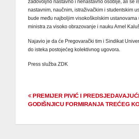
zadovoljno nastavno i nenastavno osoblje, ali se is
nastavnim, naučnim, istraživačkim i studentskim usp
bude među najboljim visokoškolskim ustanovama u 
ministra za visoko obrazovanje i nauku Arnel Kaluš
Najavio je da će Pregovarački tim i Sindikat Unive
do isteka postojećeg kolektivnog ugovora.
Press služba ZDK
Navigacija
PREMIJER PIVIĆ I PREDSJEDAVAJUĆI 
GODIŠNJICU FORMIRANJA TREĆEG K
članaka