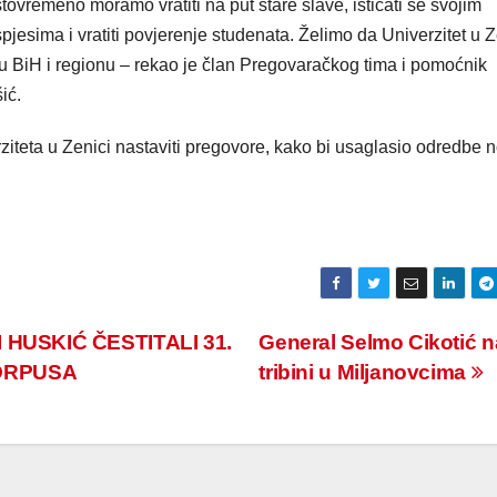
tovremeno moramo vratiti na put stare slave, isticati se svojim
jesima i vratiti povjerenje studenata. Želimo da Univerzitet u Z
BiH i regionu – rekao je član Pregovaračkog tima i pomoćnik
ić.
rziteta u Zenici nastaviti pregovore, kako bi usaglasio odredbe 
HUSKIĆ ČESTITALI 31.
General Selmo Cikotić n
ORPUSA
tribini u Miljanovcima