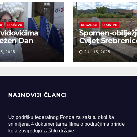
JI
DRUŠTVO
DOGAĐAJI
DRUŠTVO
vidovićima
Spomen-obiljež
ježen Dan
Cvijet Srebrenic
anja na žrtve
Bobarama
15, 2025
JUL 15, 2025
ocida u
renici
NAJNOVIJI ČLANCI
Uz podršku federalnog Fonda za zaštitu okoliša
snimljena 4 dokumentarna filma o područjima priride
koja zavrjeđuju zaštitu države