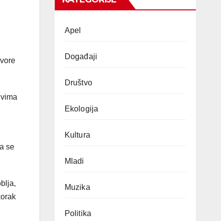
Apel
Događaji
ovore
Društvo
ivima
Ekologija
Kultura
da se
Mladi
blja,
Muzika
korak
Politika