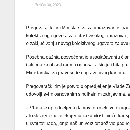
NOV 30, 2023
Pregovarački tim Ministarstva za obrazovanje, nau
kolektivnog ugovora za oblast visokog obrazovanja 
o zaključivanju novog kolektivnog ugovora za ovu 
Posebna pažnja posvećena je usaglašavanju člano
i aktima za oblast radnih odnosa, a što je i bila pr
Ministarstva za pravosuđe i upravu ovog kantona.
Pregovarački tim je potvrdio opredjeljenje Vlade Z
udovolji svim osnovanim sindikalnim zahtjevima, ali
– Vlada je opredijeljena da novim kolektivnim ugo
ali istovremeno očekujemo zakonitost i veću transp
u kvaliteti rada, jer je naš univerzitet doživio pa