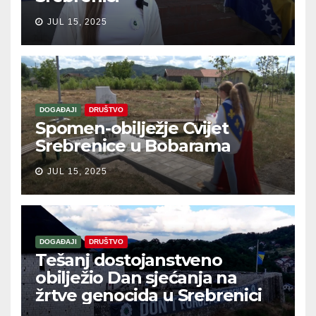
JUL 15, 2025
DOGAĐAJI
DRUŠTVO
Spomen-obilježje Cvijet
Srebrenice u Bobarama
JUL 15, 2025
DOGAĐAJI
DRUŠTVO
Tešanj dostojanstveno
obilježio Dan sjećanja na
žrtve genocida u Srebrenici