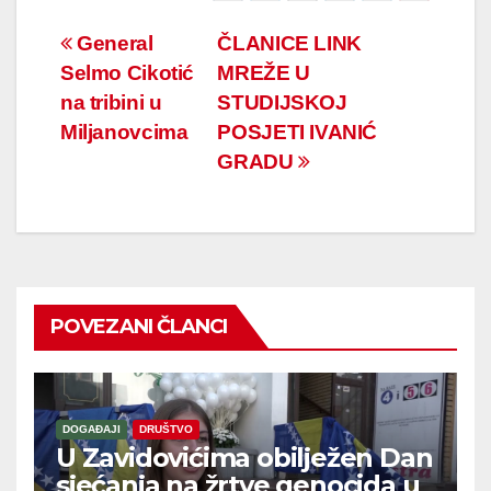
Navigacija
General
ČLANICE LINK
Selmo Cikotić
MREŽE U
članaka
na tribini u
STUDIJSKOJ
Miljanovcima
POSJETI IVANIĆ
GRADU
POVEZANI ČLANCI
DOGAĐAJI
DRUŠTVO
U Zavidovićima obilježen Dan
sjećanja na žrtve genocida u