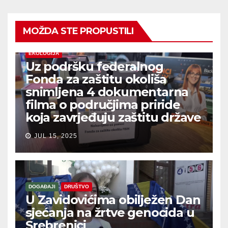
MOŽDA STE PROPUSTILI
EKOLOGIJA
Uz podršku federalnog
Fonda za zaštitu okoliša
snimljena 4 dokumentarna
filma o područjima priride
koja zavrjeđuju zaštitu države
JUL 15, 2025
DOGAĐAJI
DRUŠTVO
U Zavidovićima obilježen Dan
sjećanja na žrtve genocida u
Srebrenici