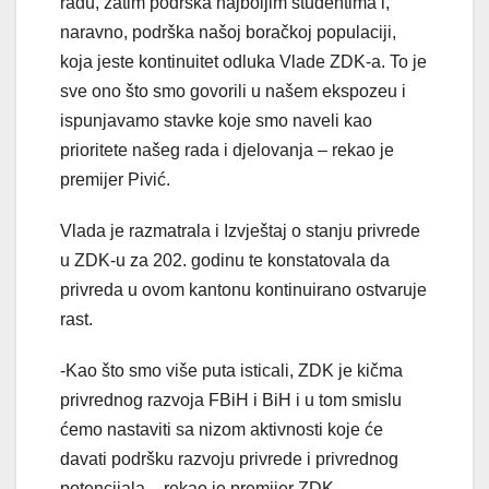
radu, zatim podrška najboljim studentima i,
naravno, podrška našoj boračkoj populaciji,
koja jeste kontinuitet odluka Vlade ZDK-a. To je
sve ono što smo govorili u našem ekspozeu i
ispunjavamo stavke koje smo naveli kao
prioritete našeg rada i djelovanja – rekao je
premijer Pivić.
Vlada je razmatrala i Izvještaj o stanju privrede
u ZDK-u za 202. godinu te konstatovala da
privreda u ovom kantonu kontinuirano ostvaruje
rast.
-Kao što smo više puta isticali, ZDK je kičma
privrednog razvoja FBiH i BiH i u tom smislu
ćemo nastaviti sa nizom aktivnosti koje će
davati podršku razvoju privrede i privrednog
potencijala – rekao je premijer ZDK.