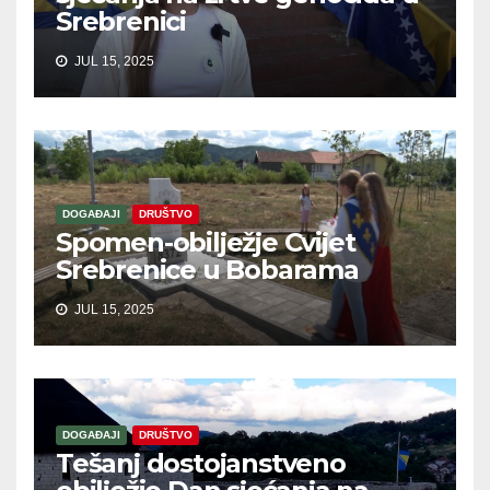
Srebrenici
JUL 15, 2025
DOGAĐAJI
DRUŠTVO
Spomen-obilježje Cvijet
Srebrenice u Bobarama
JUL 15, 2025
DOGAĐAJI
DRUŠTVO
Tešanj dostojanstveno