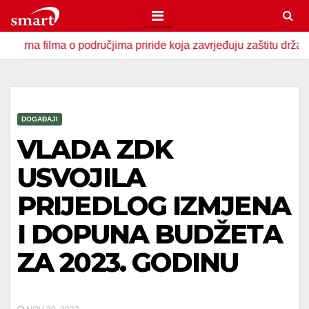
Skip
to
a o područjima priride koja zavrjeđuju zaštitu države
U Z
content
DOGAĐAJI
VLADA ZDK
USVOJILA
PRIJEDLOG IZMJENA
I DOPUNA BUDŽETA
ZA 2023. GODINU