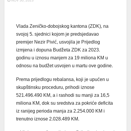
NOV 30, 2023
Vlada Zeničko-dobojskog kantona (ZDK), na
svojoj 5. sjednici kojom je predsjedavao
premijer Nezir Pivić, usvojila je Prijedlog
izmjena i dopuna Budžeta ZDK za 2023.
godinu u iznosu manjem za 19 miliona KM u
odnosu na budžet usvojen u martu ove godine.
Prema prijedlogu rebalansa, koji je upućen u
skupštinsku proceduru, prihodi iznose
521.496.490 KM, a i rashodi su manji za 16,5
miliona KM, dok su sredstva za pokriće deficita
iz ranijeg perioda manja za 2.254.000 KM i
trenutno iznose 2.028.489 KM.