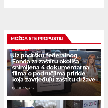
MOŽDA STE PROPUSTILI
EKOLOGIJA
Uz podršku federalnog
Fonda za zaštitu okoliša
snimljena 4 dokumentarna
filma o područjima priride
koja zavrjeđuju zaštitu države
JUL 15, 2025