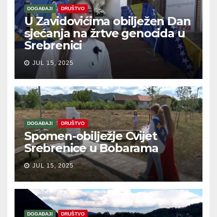
DOGAĐAJI
DRUŠTVO
U Zavidovićima obilježen Dan
sjećanja na žrtve genocida u
Srebrenici
JUL 15, 2025
DOGAĐAJI
DRUŠTVO
Spomen-obilježje Cvijet
Srebrenice u Bobarama
JUL 15, 2025
DOGAĐAJI
DRUŠTVO