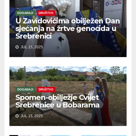
DOGAĐAJI
DRUŠTVO
U Zavidovićima obilježen Dan
sjećanja na žrtve genocida u
Srebrenici
JUL 15, 2025
DOGAĐAJI
DRUŠTVO
Spomen-obilježje Cvijet
Srebrenice u Bobarama
JUL 15, 2025