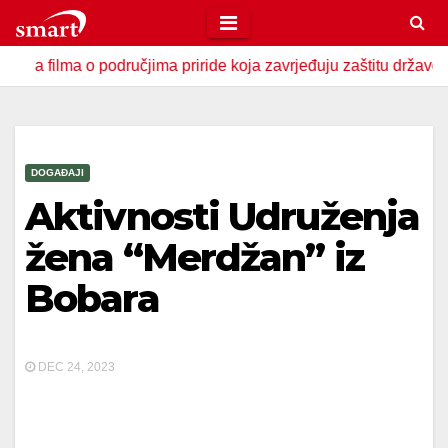
Skip
to
a o područjima priride koja zavrjeđuju zaštitu države
U Z
content
DOGAĐAJI
Aktivnosti Udruženja
žena “Merdžan” iz
Bobara
DEC 24, 2023