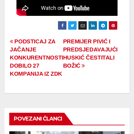
Navigacija
PODSTICAJ ZA
PREMIJER PIVIĆ I
JAČANJE
PREDSJEDAVAJUĆI
članaka
KONKURENTNOSTI
HUSKIĆ ČESTITALI
DOBILO 27
BOŽIĆ
KOMPANIJA IZ ZDK
POVEZANI ČLANCI