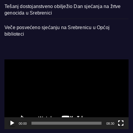
Tešanj dostojanstveno obilježio Dan sjećanja na žrtve
genocida u Srebrenici
Veče posvećeno sjećanju na Srebrenicu u Općoj
biblioteci
Video
Player
00:00
08:30