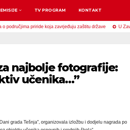
EMISIJE
TV PROGRAM
KONTAKT
čjima priride koja zavrjeđuju zaštitu države
U Zavidovići
a najbolje fotografije:
ektiv učenika…”
“Dani grada Tešnja”, organizovala izložbu i dodjelu nagrada po
oz objektiv učenika osnovnih i srednjih škola”.