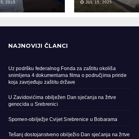
15, 2025
JUL 15, 2025
ocida u
renici
NAJNOVIJI ČLANCI
Uz podršku federalnog Fonda za zaštitu okoliša
snimljena 4 dokumentarna filma o područjima priride
koja zavrjeđuju zaštitu države
U Zavidovićima obilježen Dan sjećanja na žrtve
genocida u Srebrenici
Spomen-obilježje Cvijet Srebrenice u Bobarama
Tešanj dostojanstveno obilježio Dan sjećanja na žrtve