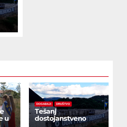
e
DOGAĐAJI
DRUŠTVO
je
Tešanj
e u
dostojanstveno
obilježio Dan