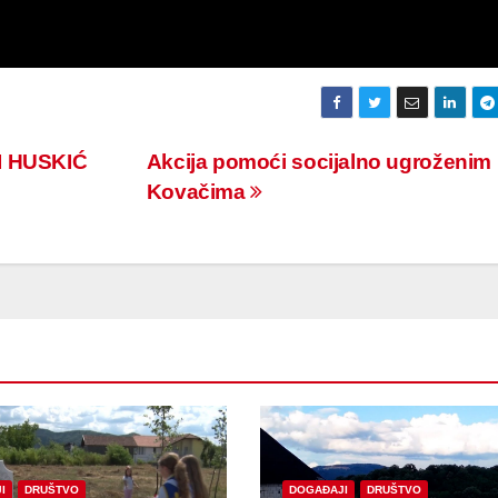
I HUSKIĆ
Akcija pomoći socijalno ugroženim
Kovačima
I
DRUŠTVO
DOGAĐAJI
DRUŠTVO