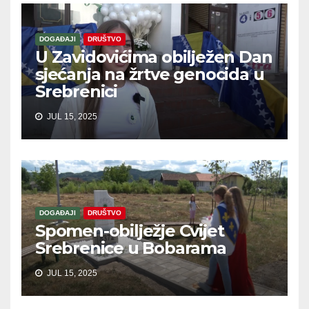
DOGAĐAJI
DRUŠTVO
U Zavidovićima obilježen Dan
sjećanja na žrtve genocida u
Srebrenici
JUL 15, 2025
DOGAĐAJI
DRUŠTVO
Spomen-obilježje Cvijet
Srebrenice u Bobarama
JUL 15, 2025