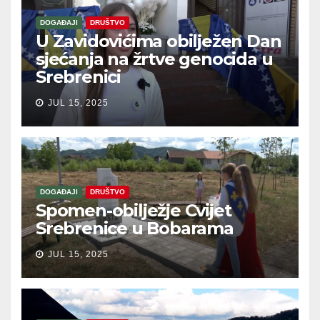
DOGAĐAJI
DRUŠTVO
U Zavidovićima obilježen Dan
sjećanja na žrtve genocida u
Srebrenici
JUL 15, 2025
DOGAĐAJI
DRUŠTVO
Spomen-obilježje Cvijet
Srebrenice u Bobarama
JUL 15, 2025