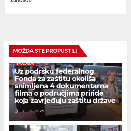
Zdravstvo
MOŽDA STE PROPUSTILI
EKOLOGIJA
Uz podršku federalnog
Fonda za zaštitu okoliša
snimljena 4 dokumentarna
filma o područjima priride
koja zavrjeđuju zaštitu države
JUL 15, 2025