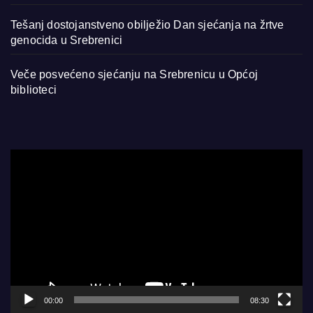
Tešanj dostojanstveno obilježio Dan sjećanja na žrtve
genocida u Srebrenici
Veče posvećeno sjećanju na Srebrenicu u Općoj
biblioteci
Video
Player
00:00
08:30