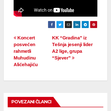
Navigacija
Koncert
KK “Gradina” iz
posvećen
Tešnja jesenji lider
članaka
rahmetli
A2 lige, grupa
Muhudinu
“Sjever”
Alićehajiću
POVEZANI ČLANCI