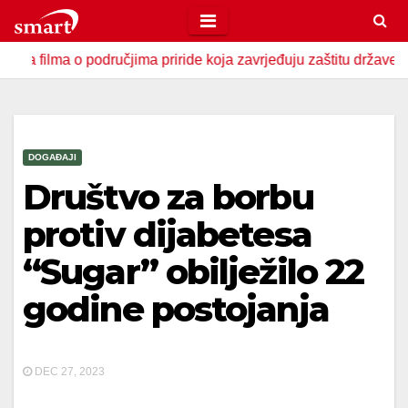
Skip
to
a o područjima priride koja zavrjeđuju zaštitu države
U Z
content
DOGAĐAJI
Društvo za borbu
protiv dijabetesa
“Sugar” obilježilo 22
godine postojanja
DEC 27, 2023