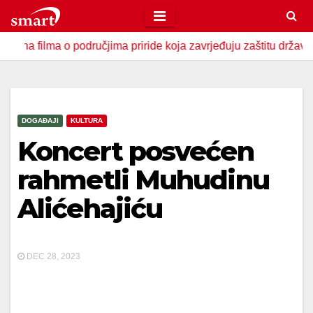
Skip
to
ma o područjima priride koja zavrjeđuju zaštitu države
U 
content
DOGAĐAJI
KULTURA
Koncert posvećen
rahmetli Muhudinu
Alićehajiću
DEC 28, 2023