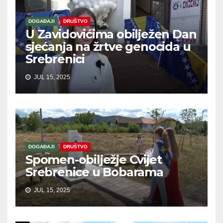
DOGAĐAJI
DRUŠTVO
U Zavidovićima obilježen Dan
sjećanja na žrtve genocida u
Srebrenici
JUL 15, 2025
DOGAĐAJI
DRUŠTVO
Spomen-obilježje Cvijet
Srebrenice u Bobarama
JUL 15, 2025