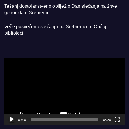
Tešanj dostojanstveno obilježio Dan sjećanja na žrtve
genocida u Srebrenici
Veče posvećeno sjećanju na Srebrenicu u Općoj
biblioteci
Video
Player
00:00
08:30