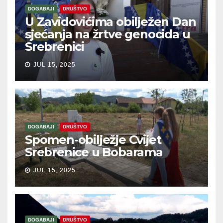
DOGAĐAJI
DRUŠTVO
U Zavidovićima obilježen Dan
sjećanja na žrtve genocida u
Srebrenici
JUL 15, 2025
DOGAĐAJI
DRUŠTVO
Spomen-obilježje Cvijet
Srebrenice u Bobarama
JUL 15, 2025
DOGAĐAJI
DRUŠTVO