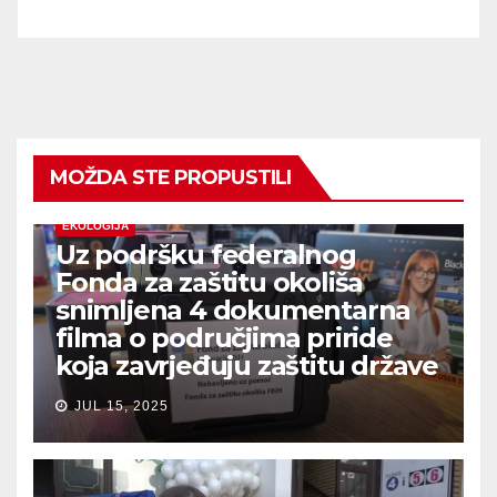
MOŽDA STE PROPUSTILI
EKOLOGIJA
Uz podršku federalnog
Fonda za zaštitu okoliša
snimljena 4 dokumentarna
filma o područjima priride
koja zavrjeđuju zaštitu države
JUL 15, 2025