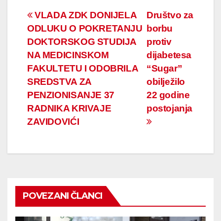
Navigacija
VLADA ZDK DONIJELA
Društvo za
ODLUKU O POKRETANJU
borbu
članaka
DOKTORSKOG STUDIJA
protiv
NA MEDICINSKOM
dijabetesa
FAKULTETU I ODOBRILA
“Sugar”
SREDSTVA ZA
obilježilo
PENZIONISANJE 37
22 godine
RADNIKA KRIVAJE
postojanja
ZAVIDOVIĆI
POVEZANI ČLANCI