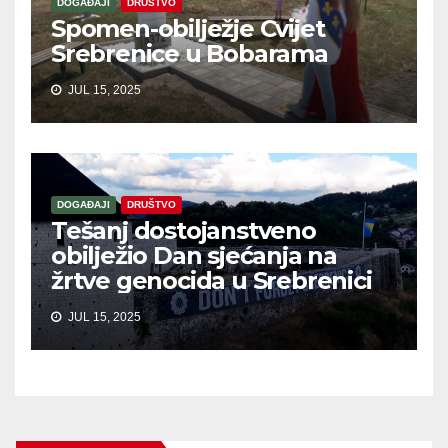
DOGAĐAJI
DRUŠTVO
Spomen-obilježje Cvijet
Srebrenice u Bobarama
JUL 15, 2025
DOGAĐAJI
DRUŠTVO
Tešanj dostojanstveno
obilježio Dan sjećanja na
žrtve genocida u Srebrenici
JUL 15, 2025