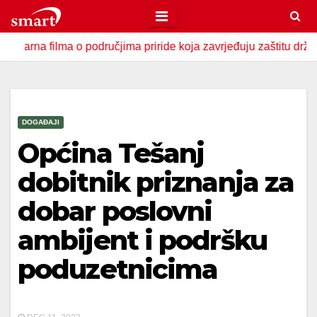
Skip
to
lma o područjima priride koja zavrjeđuju zaštitu države
U
content
DOGAĐAJI
Općina Tešanj
dobitnik priznanja za
dobar poslovni
ambijent i podršku
poduzetnicima