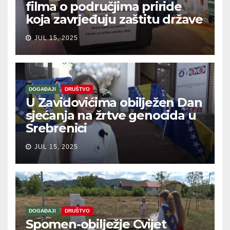
filma o područjima priride
koja zavrjeđuju zaštitu države
JUL 15, 2025
DOGAĐAJI
DRUŠTVO
U Zavidovićima obilježen Dan
sjećanja na žrtve genocida u
Srebrenici
JUL 15, 2025
DOGAĐAJI
DRUŠTVO
Spomen-obilježje Cvijet